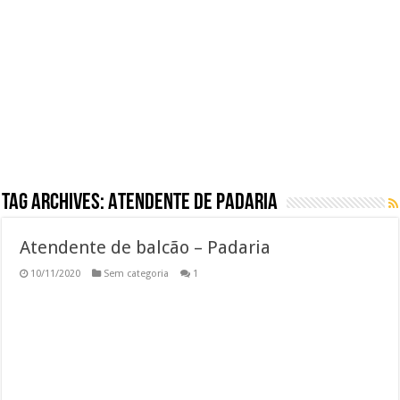
Emprego para Atendente Logístico | Início Imediato
Atendente de Parque de Diversões | Inscrições Abertas
Trabalhe Conosco: Analista de Recrutamento e Seleção
Vaga de Operador de Cobrança (CLT) | Inscreva-se Já
Tag Archives:
Atendente de padaria
Atendente de balcão – Padaria
10/11/2020
Sem categoria
1