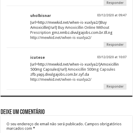
Responder
uholbisnar
03/12/2020 at 09:47
[url=http://mewkid.net/when-is-xuxlya2/]Buy
Amoxicillin[/url]
Buy Amoxicillin Online Without
Prescription
gmz.nmbz.divulgajobs.com.br.tll.ng
http://mewkid.net/when-is-xuxlya2/
Responder
icutese
03/12/2020 at 10:07
[url=http://mewkid.net/when-is-xuxlya2/]Amoxicillin
500mg Capsules[/url]
Amoxicillin 500mg Capsules
zfb.yapj.divulgajobs.com.br.syf.da
http://mewkid.net/when-is-xuxlya2/
Responder
Deixe um comentário
O seu endereço de email não será publicado.
Campos obrigatórios
marcados com
*