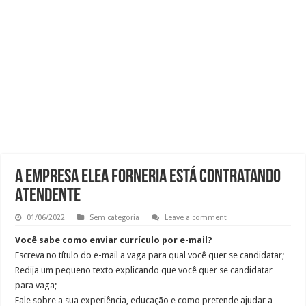
Trabalhe Conosco: Analista de Recrutamento e Seleção
Vaga de Operador de Cobrança (CLT) | Inscreva-se Já
VAGA PARA ATENDENTE
VAGA PARA BALCONISTA Envie seu currículo!
A Empresa ELEA Forneria está contratando
ATENDENTE
01/06/2022
Sem categoria
Leave a comment
Você sabe como enviar currículo por e-mail?
Escreva no título do e-mail a vaga para qual você quer se candidatar;
Redija um pequeno texto explicando que você quer se candidatar
para vaga;
Fale sobre a sua experiência, educação e como pretende ajudar a