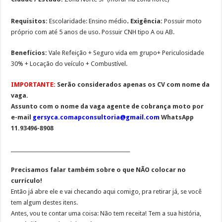
Requisitos:
Escolaridade: Ensino médio
.
Exigência:
Possuir moto
próprio com até 5 anos de uso. Possuir CNH tipo A ou AB.
Benefícios:
Vale Refeição + Seguro vida em grupo+ Periculosidade
30% + Locação do veículo + Combustível.
IMPORTANTE:
Serão considerados apenas os CV com nome da
vaga.
Assunto com o nome da vaga agente de cobrança moto por
e-mail
gersyca.comapconsultoria@gmail.com
WhatsApp
11.93496-8908
________________________________________________
Precisamos falar também sobre o que NÃO colocar no
currículo!
Então já abre ele e vai checando aqui comigo, pra retirar já, se você
tem algum destes itens.
Antes, vou te contar uma coisa: Não tem receita! Tem a sua história,