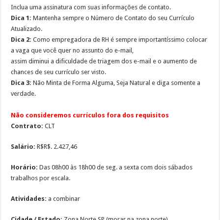
Inclua uma assinatura com suas informações de contato.
Dica 1:
Mantenha sempre o Número de Contato do seu Currículo
Atualizado.
Dica 2:
Como empregadora de RH é sempre importantíssimo colocar
a vaga que você quer no assunto do e-mail,
assim diminui a dificuldade de triagem dos e-mail e o aumento de
chances de seu currículo ser visto.
Dica 3:
Não Minta de Forma Alguma, Seja Natural e diga somente a
verdade.
Não consideremos currículos fora dos requisitos
Contrato:
CLT
Salário:
R$R$. 2.427,46
Horário:
Das 08h00 às 18h00 de seg. a sexta com dois sábados
trabalhos por escala.
Atividades:
a combinar
Cidade / Estado:
Zona Norte SP (morar na zona norte)