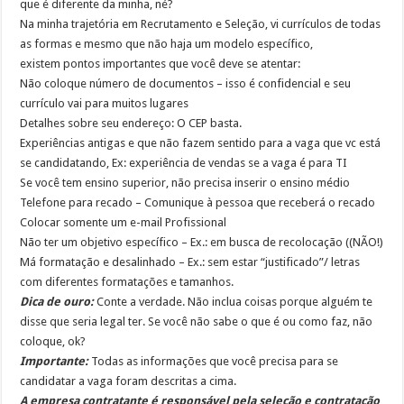
que é diferente da minha, né?
Na minha trajetória em Recrutamento e Seleção, vi currículos de todas
as formas e mesmo que não haja um modelo específico,
existem pontos importantes que você deve se atentar:
Não coloque número de documentos – isso é confidencial e seu
currículo vai para muitos lugares
Detalhes sobre seu endereço: O CEP basta.
Experiências antigas e que não fazem sentido para a vaga que vc está
se candidatando, Ex: experiência de vendas se a vaga é para TI
Se você tem ensino superior, não precisa inserir o ensino médio
Telefone para recado – Comunique à pessoa que receberá o recado
Colocar somente um e-mail Profissional
Não ter um objetivo específico – Ex.: em busca de recolocação ((NÃO!)
Má formatação e desalinhado – Ex.: sem estar “justificado”/ letras
com diferentes formatações e tamanhos.
Dica de ouro:
Conte a verdade. Não inclua coisas porque alguém te
disse que seria legal ter. Se você não sabe o que é ou como faz, não
coloque, ok?
Importante:
Todas as informações que você precisa para se
candidatar a vaga foram descritas a cima.
A empresa contratante é responsável pela seleção e contratação