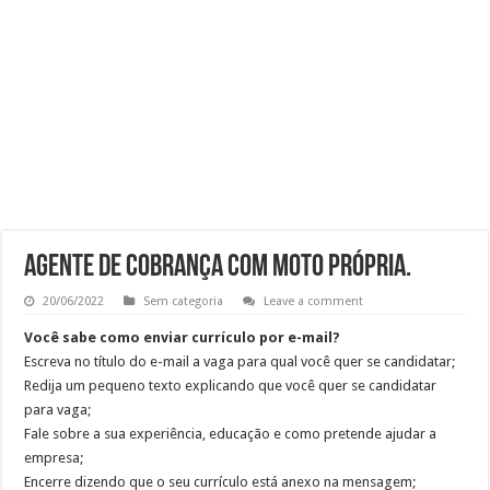
Atendimento – Suporte Cliente
Auxiliar de Atendimento
Vaga de Analista de RH Júnior na Região Central de SP
Emprego para Supervisor de Telemarketing Ativo Vivo Empresas
AGENTE DE COBRANÇA COM MOTO PRÓPRIA.
20/06/2022
Sem categoria
Leave a comment
Você sabe como enviar currículo por e-mail?
Escreva no título do e-mail a vaga para qual você quer se candidatar;
Redija um pequeno texto explicando que você quer se candidatar
para vaga;
Fale sobre a sua experiência, educação e como pretende ajudar a
empresa;
Encerre dizendo que o seu currículo está anexo na mensagem;