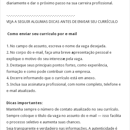
diariamente
e
dar o próximo passo na sua carreira profissional
.
-.-.-.-.-.-.-.-.-.-.-.-.-.-.-.-.-.-.-.-.-.-.-.-.-.-.-.-.-.-
VEJA A SEGUIR ALGUMAS DICAS ANTES DE ENVIAR SEU CURRÍCULO
Como enviar seu currículo por e-mail
1.
No campo de a
ssunto, escreva o nome da vaga desejada
.
2.
No corpo do e-mail, faça uma breve
a
presentação pessoal
e
explique o motivo do seu interess
e
pela vaga.
3.
Destaque seus
principais pontos fortes
, como experiência,
formação e como pode contribuir com a empresa.
4.
Encerre informando que o
currículo está em anexo
.
5.
Inclua sua
assinatura profissional
, com nome completo, telefone e
e-mail atualizado.
Dicas importantes:
Mantenha sempre o número de contato atualizado no seu currículo.
Sempre coloque o título da vaga no assunto do e-mail — isso facilita
o processo seletivo e aumenta suas chances.
Seja transparente e verdadeiro nas informações. A autenticidade é