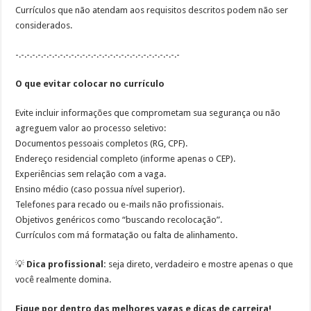
Currículos que não atendam aos requisitos descritos podem não ser
considerados.
-.-.-.-.-.-.-.-.-.-.-.-.-.-.-.-.-.-.-.-.-.-.-.-.-.-.-.-.-.-
O que evitar colocar no currículo
Evite incluir informações que comprometam sua segurança ou não
agreguem valor ao processo seletivo:
Documentos pessoais completos (RG, CPF).
Endereço residencial completo (informe apenas o CEP).
Experiências sem relação com a vaga.
Ensino médio (caso possua nível superior).
Telefones para recado ou e-mails não profissionais.
Objetivos genéricos como “buscando recolocação”.
Currículos com má formatação ou falta de alinhamento.
💡
Dica profissional:
seja direto, verdadeiro e mostre apenas o que
você realmente domina.
Fique por dentro das melhores vagas e dicas de carreira!