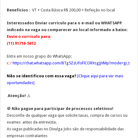
Benefícios :
VT + Cesta Básica R$ 200,00 + Refeição no local
Interessados
Enviar currículo para o e-mail ou WHATSAPP
indicado na vaga ou comparecer ao local informado a baixo:
Envie o currículo para:
(11) 91716-5612
Entre em nosso grupo do WhatsApp:
👉
https://chat.whatsapp.com/BTg5ZzUfoFlCORXsgJjVMp?mode=gi_t
Não se identificou com essa vaga?
[
Clique aqui para ver mais
oportunidades
]
Atenção!
⚠️
🚫
Não pague para participar de processos seletivos!
Desconfie de qualquer vaga que solicite
taxas, compra de cursos ou
exames
antes da entrevista.
As vagas publicadas no Divulga Jobs são de responsabilidade das
empresas contratantes