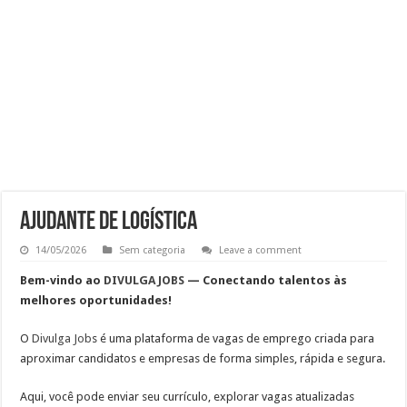
RECEPCIONISTA DE CLÍNICA
CONSULTOR COMERCIAL
OPERADOR DE LOJA – SAM’S CLUB
Vaga Atendente de Farmácia Carrefour : Inscreva-se
Ajudante de Logística
14/05/2026
Sem categoria
Leave a comment
Bem-vindo ao
DIVULGA JOBS
— Conectando talentos às
melhores oportunidades!
O
Divulga Job
s
é uma plataforma de vagas de emprego criada para
aproximar candidatos e empresas de forma simples, rápida e segura.
Aqui, você pode
enviar seu currículo, explorar vagas atualizadas