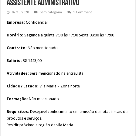
Assistente administrativo
RECEPCIONISTA DE CLÍNICA
02/10/2020
Sem categoria
1 Comment
CONSULTOR COMERCIAL
Empresa:
Confidencial
OPERADOR DE LOJA – SAM’S CLUB
Vaga Atendente de Farmácia Carrefour : Inscreva-se
Horário:
Segunda a quinta 7:30 às 17:30 Sexta 08:00 às 17:00
Contrato:
Não mencionado
Salário:
R$ 1443,00
Atividades:
Será mencionado na entrevista
Cidade / Estado:
Vila Maria
–
Zona norte
Formação:
Não mencionado
Requisitos:
Desejável
conhecimento em emissão de notas fiscais de
produtos e serviços.
Residir próximo a região da vila Maria