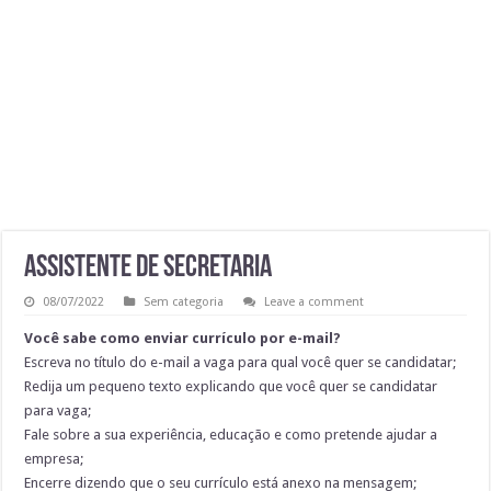
Vaga de Auxiliar De Serviços Gerais
AUXILIAR DE PRODUÇÃO 50 VAGAS!
VAGA DE AJUDANTE GERAL
Vaga de Cozinheira
ASSISTENTE DE SECRETARIA
08/07/2022
Sem categoria
Leave a comment
Você sabe como enviar currículo por e-mail?
Escreva no título do e-mail a vaga para qual você quer se candidatar;
Redija um pequeno texto explicando que você quer se candidatar
para vaga;
Fale sobre a sua experiência, educação e como pretende ajudar a
empresa;
Encerre dizendo que o seu currículo está anexo na mensagem;