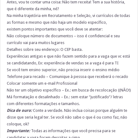
Antes, vou te contar uma coisa: Não tem receita! Tem a sua história,
que é diferente da minha, né?
Na minha trajetória em Recrutamento e Seleção, vi currículos de todas
as formas e mesmo que não haja um modelo específico,
existem pontos importantes que você deve se atentar:
Não coloque número de documentos – isso é confidencial e seu
currículo vai para muitos lugares
Detalhes sobre seu endereço: O CEP basta.
Experiências antigas e que não fazem sentido para a vaga que vc está
se candidatando, Ex: experiência de vendas se a vaga é para TI
Se você tem ensino superior, não precisa inserir o ensino médio
Telefone para recado – Comunique à pessoa que receberá o recado
Colocar somente um e-mail Profissional
Não ter um objetivo específico – Ex.: em busca de recolocação ((NÃO!)
Má formatação e desalinhado – Ex.: sem estar “justificado”/ letras
com diferentes formatações e tamanhos.
Dica de ouro:
Conte a verdade. Não inclua coisas porque alguém te
disse que seria legal ter. Se você não sabe o que é ou como faz, não
coloque, ok?
Importante:
Todas as informações que você precisa para se
candidatar a vaga foram descritas a cima.