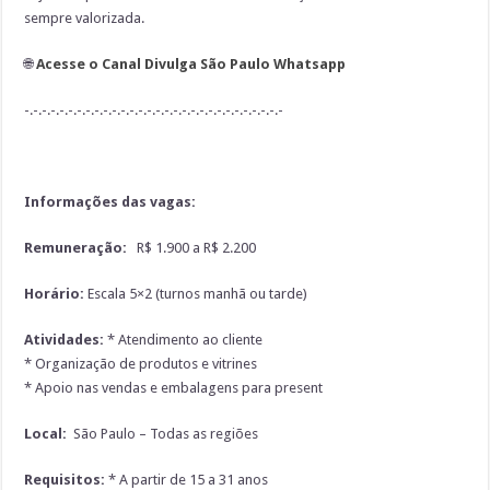
sempre valorizada.
🌐
Acesse o Canal Divulga São Paulo Whatsapp
-.-.-.-.-.-.-.-.-.-.-.-.-.-.-.-.-.-.-.-.-.-.-.-.-.-.-.-.-.-
Informações das vagas:
Remuneração:
R$ 1.900 a R$ 2.200
Horário:
Escala 5×2 (turnos manhã ou tarde)
Atividades:
* Atendimento ao cliente
* Organização de produtos e vitrines
* Apoio nas vendas e embalagens para present
Local:
São Paulo – Todas as regiões
Requisitos:
* A partir de 15 a 31 anos