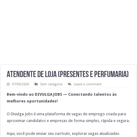
AUXILIAE DE MONTAGEM
Sinaleiro de Grua – São Paulo – R$ 2.819,10
AUXILIAR DE LOGÍSTICA
AUXILIAR DE PRODUÇÃO CLT
Atendente de Loja (Presentes e Perfumaria)
07/05/2026
Sem categoria
Leave a comment
Bem-vindo ao
DIVULGA JOBS
— Conectando talentos às
melhores oportunidades!
O
Divulga Job
s
é uma plataforma de vagas de emprego criada para
aproximar candidatos e empresas de forma simples, rápida e segura.
Aqui, você pode
enviar seu currículo, explorar vagas atualizadas