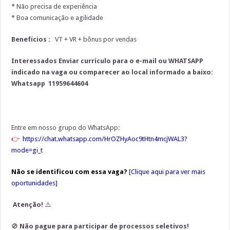
* Não precisa de experiência
* Boa comunicação e agilidade
Benefícios :
VT + VR + bônus por vendas
Interessados
Enviar currículo para o e-mail ou WHATSAPP
indicado na vaga ou comparecer ao local informado a baixo:
Whatsapp 11959644604
Entre em nosso grupo do WhatsApp:
👉
https://chat.whatsapp.com/HrOZHyAoc9tHtn4mcjWAL3?
mode=gi_t
Não se identificou com essa vaga?
[
Clique aqui para ver mais
oportunidades
]
Atenção!
⚠️
🚫
Não pague para participar de processos seletivos!