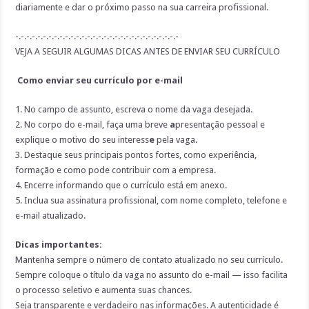
diariamente
e
dar o próximo passo na sua carreira profissional
.
-.-.-.-.-.-.-.-.-.-.-.-.-.-.-.-.-.-.-.-.-.-.-.-.-.-.-.-.-.-
VEJA A SEGUIR ALGUMAS DICAS ANTES DE ENVIAR SEU CURRÍCULO
Como enviar seu currículo por e-mail
1.
No campo de a
ssunto, escreva o nome da vaga desejada
.
2.
No corpo do e-mail, faça uma breve
a
presentação pessoal
e
explique o motivo do seu interess
e
pela vaga.
3.
Destaque seus
principais pontos fortes
, como experiência,
formação e como pode contribuir com a empresa.
4.
Encerre informando que o
currículo está em anexo
.
5.
Inclua sua
assinatura profissional
, com nome completo, telefone e
e-mail atualizado.
Dicas importantes:
Mantenha sempre o número de contato atualizado no seu currículo.
Sempre coloque o título da vaga no assunto do e-mail — isso facilita
o processo seletivo e aumenta suas chances.
Seja transparente e verdadeiro nas informações. A autenticidade é