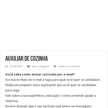
OPERADOR DE LOJA – SAM’S CLUB
Vaga Atendente de Farmácia Carrefour : Inscreva-se
Trabalho de Frentista em Santo André: Salário e Benefícios
Analista Administrativo Financeiro Pleno Home Office
AUXILIAR DE COZINHA
07/06/2022
Sem categoria
Leave a comment
Você sabe como enviar currículo por e-mail?
Escreva no título do e-mail a vaga para qual você quer se candidatar;
Redija um pequeno texto explicando que você quer se candidatar
para vaga;
Fale sobre a sua experiência, educação e como pretende ajudar a
empresa;
Encerre dizendo que o seu currículo está anexo na mensagem;