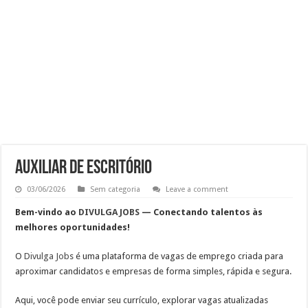
Atendimento – Suporte Cliente
Auxiliar de Atendimento
Vaga de Analista de RH Júnior na Região Central de SP
Emprego para Supervisor de Telemarketing Ativo Vivo Empresas
Auxiliar de Escritório
03/06/2026
Sem categoria
Leave a comment
Bem-vindo ao
DIVULGA JOBS
— Conectando talentos às
melhores oportunidades!
O
Divulga Job
s
é uma plataforma de vagas de emprego criada para
aproximar candidatos e empresas de forma simples, rápida e segura.
Aqui, você pode
enviar seu currículo, explorar vagas atualizadas