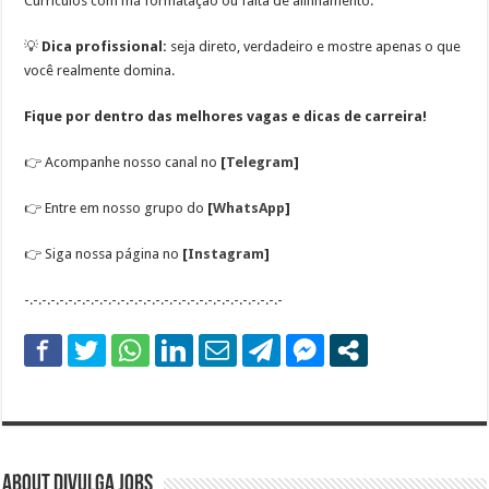
Currículos com má formatação ou falta de alinhamento.
💡
Dica profissional:
seja direto, verdadeiro e mostre apenas o que
você realmente domina.
Fique por dentro das melhores vagas e dicas de carreira!
👉
Acompanhe nosso canal no
[
Telegram
]
👉
Entre em nosso grupo do
[
WhatsApp
]
👉
Siga nossa página no
[
Instagram
]
-.-.-.-.-.-.-.-.-.-.-.-.-.-.-.-.-.-.-.-.-.-.-.-.-.-.-.-.-.-
About DIVULGA JOBS