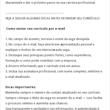
diariamente
e
dar o próximo passo na sua carreira profissional
.
-.-.-.-.-.-.-.-.-.-.-.-.-.-.-.-.-.-.-.-.-.-.-.-.-.-.-.-.-.-
VEJA A SEGUIR ALGUMAS DICAS ANTES DE ENVIAR SEU CURRÍCULO
Como enviar seu currículo por e-mail
1.
No campo de a
ssunto, escreva o nome da vaga desejada
.
2.
No corpo do e-mail, faça uma breve
a
presentação pessoal
e
explique o motivo do seu interess
e
pela vaga.
3.
Destaque seus
principais pontos fortes
, como experiência,
formação e como pode contribuir com a empresa.
4.
Encerre informando que o
currículo está em anexo
.
5.
Inclua sua
assinatura profissional
, com nome completo, telefone e
e-mail atualizado.
Dicas importantes:
Mantenha sempre o número de contato atualizado no seu currículo.
Sempre coloque o título da vaga no assunto do e-mail — isso facilita
o processo seletivo e aumenta suas chances.
Seja transparente e verdadeiro nas informações. A autenticidade é