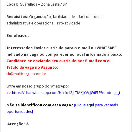
Local:
Guarulhos – Zona Leste / SP
Requisitos:
Organização, facilidade de lidar com rotina
administrativa e operacional, Pro-atividade
Benefícios :
Interessados
Enviar currículo para o e-mail ou WHATSAPP
indicado na vaga ou comparecer ao local informado a baixo:
Candidate-se enviando seu currículo por E-mail com o
Título da vaga no Assunto:
rh@multicargas.com.br
Entre em nosso grupo do WhatsApp:
👉
https://chat.whatsapp.com/Hfcfq43JtTMKJYVcJWtEI9?mode=gi_t
Não se identificou com essa vaga?
[
Clique aqui para ver mais
oportunidades
]
Atenção!
⚠️