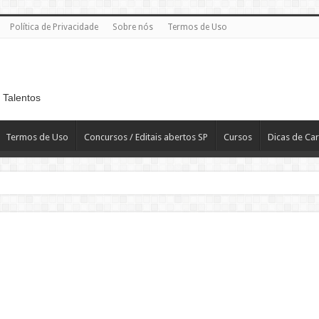
Política de Privacidade
Sobre nós
Termos de Uso
 Talentos
Termos de Uso
Concursos / Editais abertos SP
Cursos
Dicas de Car
 R$ 2.819,10
T
H – Departamento Pessoal – CLT