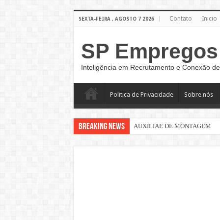
Contato
Inicio
SEXTA-FEIRA , AGOSTO 7 2026
SP Empregos
Inteligência em Recrutamento e Conexão de
Politica de Privacidade
Sobre nós
Breaking News
AUXILIAE DE MONTAGEM
Sinaleiro de Grua – São Paulo –
AUXILIAR DE LOGÍSTICA
AUXILIAR DE PRODUÇÃO CL
AUXILIAR OPERACIONAL
Assistente Administrativo de R