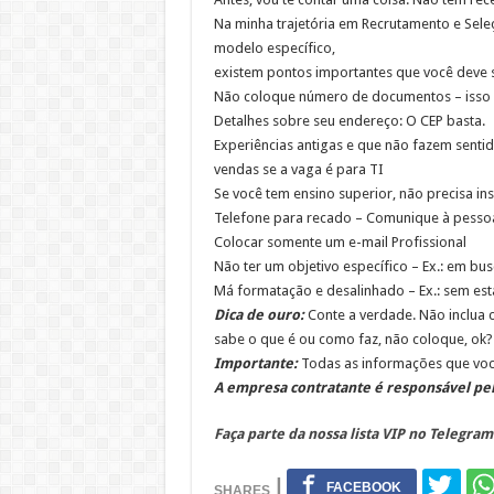
Na minha trajetória em Recrutamento e Sele
modelo específico,
existem pontos importantes que você deve s
Não coloque número de documentos – isso é 
Detalhes sobre seu endereço: O CEP basta.
Experiências antigas e que não fazem sentid
vendas se a vaga é para TI
Se você tem ensino superior, não precisa in
Telefone para recado – Comunique à pesso
Colocar somente um e-mail Profissional
Não ter um objetivo específico – Ex.: em bu
Má formatação e desalinhado – Ex.: sem esta
Dica de ouro:
Conte a verdade. Não inclua c
sabe o que é ou como faz, não coloque, ok?
Importante:
Todas as informações que você
A empresa contratante é responsável pel
Faça parte da nossa lista VIP no Telegram