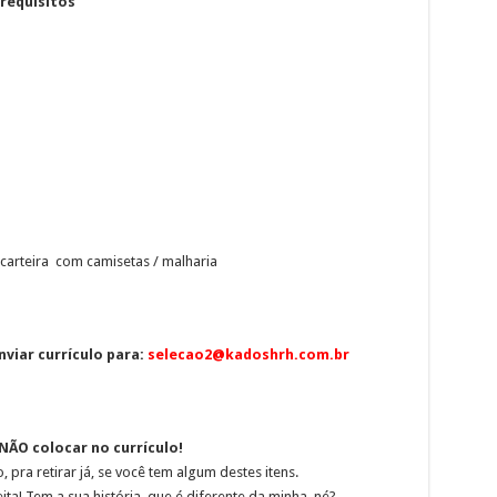
requisitos
 carteira com camisetas / malharia
viar currículo para:
selecao2@kadoshrh.com.br
ÃO colocar no currículo!
 pra retirar já, se você tem algum destes itens.
ita! Tem a sua história, que é diferente da minha, né?