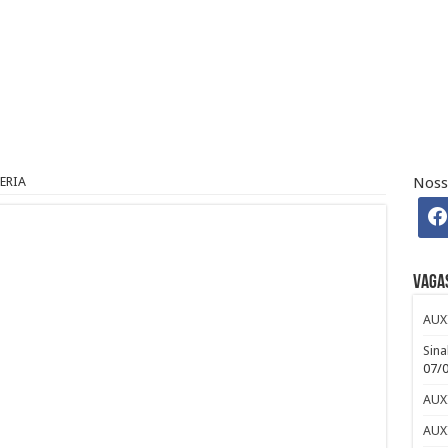
 Osasco – SP – R$ 2.271,74 + 30%
 CLUB
efour : Inscreva-se
ERIA
Noss
ndré: Salário e Benefícios
iro Pleno Home Office
Vaga
AUX
Sina
07/
AUX
AUX