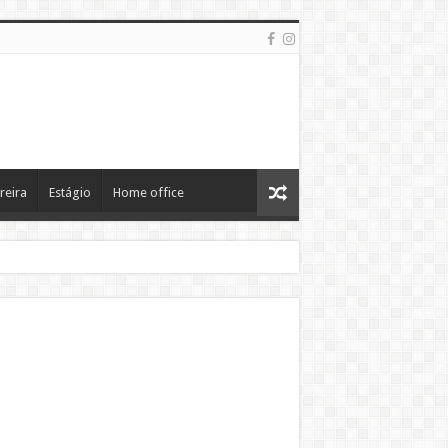
reira
Estágio
Home office