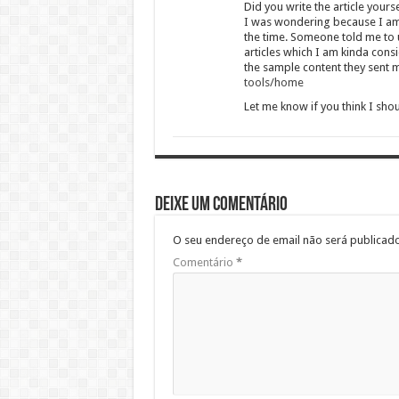
Did you write the article yours
I was wondering because I am 
the time. Someone told me to 
articles which I am kinda cons
the sample content they sent 
tools/home
Let me know if you think I sho
Deixe um comentário
O seu endereço de email não será publicado
Comentário
*