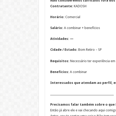
Não consideremos currículos fora dos 
Contratante:
KADOSH
Horário:
Comercial
Salário:
A combinar + benefícios
Atividades: —
Cidade / Estado:
Bom Retiro – SP
Requisitos:
Necessário ter experiência em
Benefícios:
A combinar
Interessados que atendam ao perfil, en
_________________________________________________
Precisamos falar também sobre o que N
Então já abre ele e vai checando aqui comigo,
Antes, vou te contar uma coisa: Não tem rece