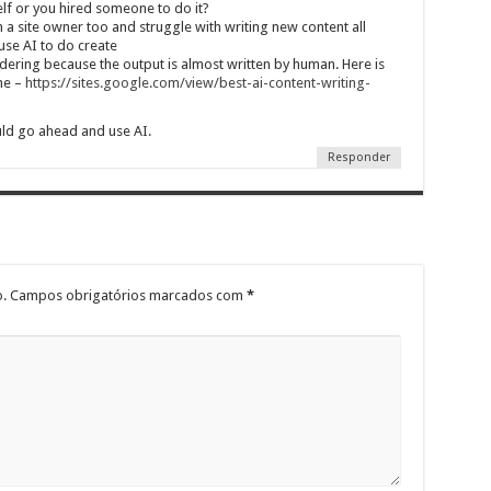
elf or you hired someone to do it?
a site owner too and struggle with writing new content all
use AI to do create
idering because the output is almost written by human. Here is
me –
https://sites.google.com/view/best-ai-content-writing-
uld go ahead and use AI.
Responder
.
Campos obrigatórios marcados com
*