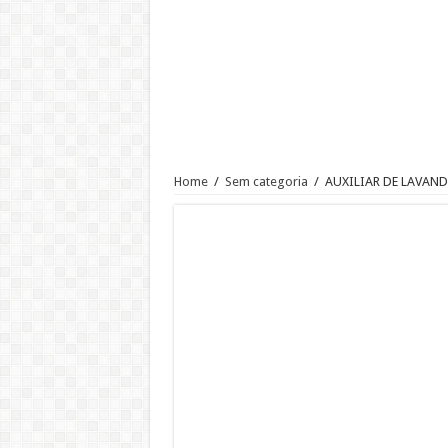
Ajudante de Cozinha –SP
Vaga de Vigilante Patrimonial –
RECEPCIONISTA DE CLÍNICA
CONSULTOR COMERCIAL
OPERADOR DE LOJA – SAM’S
Vaga Atendente de Farmácia Carr
Home
/
Sem categoria
/
AUXILIAR DE LAVAND
Trabalho de Frentista em Santo A
Analista Administrativo Finance