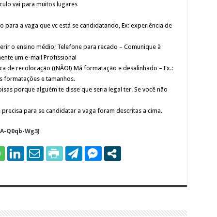
culo vai para muitos lugares
o para a vaga que vc está se candidatando, Ex: experiência de
nserir o ensino médio; Telefone para recado – Comunique à
nte um e-mail Profissional
sca de recolocação ((NÃO!) Má formatação e desalinhado – Ex.:
tes formatações e tamanhos.
isas porque alguém te disse que seria legal ter. Se você não
precisa para se candidatar a vaga foram descritas a cima.
SA-Q0qb-Wg3J