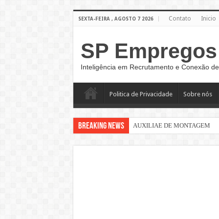
Contato
Inicio
SEXTA-FEIRA , AGOSTO 7 2026
SP Empregos
Inteligência em Recrutamento e Conexão de
Politica de Privacidade
Sobre nós
Breaking News
AUXILIAE DE MONTAGEM
Sinaleiro de Grua – São Paulo –
AUXILIAR DE LOGÍSTICA
AUXILIAR DE PRODUÇÃO CL
AUXILIAR OPERACIONAL
Assistente Administrativo de R