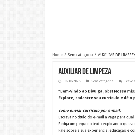
Ajudante de Cozinha –SP
Vaga de Vigilante Patrimonial –
RECEPCIONISTA DE CLÍNICA
CONSULTOR COMERCIAL
OPERADOR DE LOJA – SAM’S
Vaga Atendente de Farmácia Carr
Home
/
Sem categoria
/
AUXILIAR DE LIMPEZ
Trabalho de Frentista em Santo A
Analista Administrativo Finance
AUXILIAR DE LIMPEZA
02/10/2025
Sem categoria
Leave
“Bem-vindo ao Divulga Jobs! Nossa mi
Explore, cadastre seu currículo e dê o 
como enviar currículo por e-mail:
Escreva no título do e-mail a vaga para qual
Redija um pequeno texto explicando que voc
Fale sobre a sua experiência, educação e c