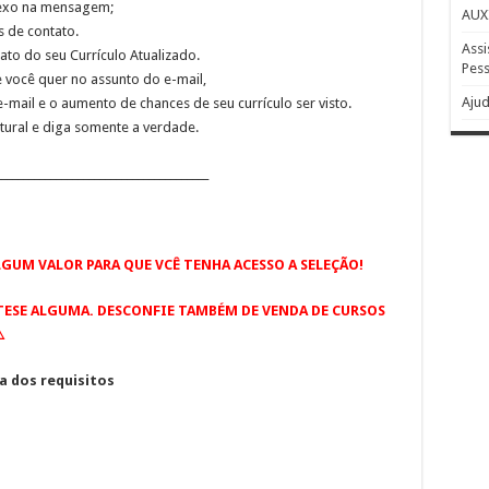
anexo na mensagem;
AUX
 de contato.
Assi
to do seu Currículo Atualizado.
Pess
e você quer no assunto do e-mail,
Ajud
-mail e o aumento de chances de seu currículo ser visto.
tural e diga somente a verdade.
_______________________________________
GUM VALOR PARA QUE VCÊ TENHA ACESSO A SELEÇÃO!
TESE ALGUMA. DESCONFIE TAMBÉM DE VENDA DE CURSOS
️
a dos requisitos