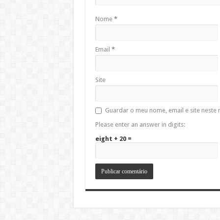
Nome
*
Email
*
Site
Guardar o meu nome, email e site neste
Please enter an answer in digits:
eight + 20 =