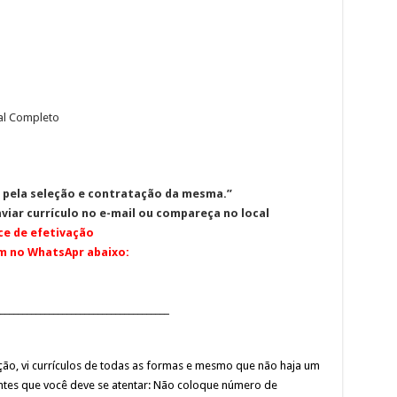
al Completo
 pela seleção e contratação da mesma.”
viar currículo no e-mail ou compareça no local
e de efetivação
m no WhatsApr abaixo:
_______________________________________
ção, vi currículos de todas as formas e mesmo que não haja um
ntes que você deve se atentar: Não coloque número de