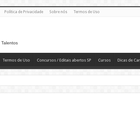
Política de Privacidade
Sobre nós
Termos de Uso
 Talentos
Termos de Uso
Concursos / Editais abertos SP
Cursos
Dicas de Car
 R$ 2.819,10
T
H – Departamento Pessoal – CLT