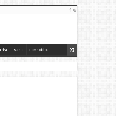
reira
Estágio
Home office