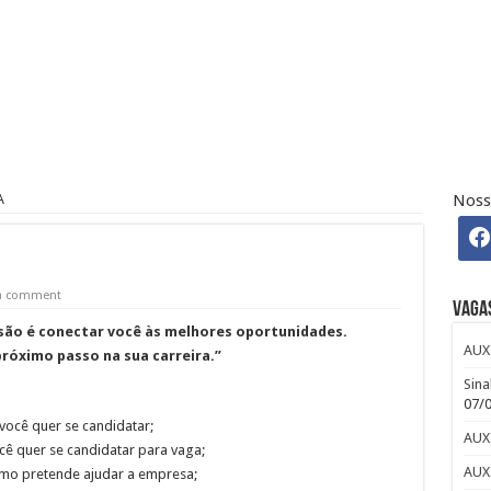
 Osasco – SP – R$ 2.271,74 + 30%
 CLUB
efour : Inscreva-se
A
Noss
ndré: Salário e Benefícios
iro Pleno Home Office
 a comment
Vaga
ssão é conectar você às melhores oportunidades.
AUX
próximo passo na sua carreira.”
Sina
07/
 você quer se candidatar;
AUX
ê quer se candidatar para vaga;
AUX
omo pretende ajudar a empresa;