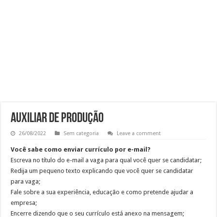
OPERADOR DE LOJA – SAM’S CLUB
Vaga Atendente de Farmácia Carrefour : Inscreva-se
Trabalho de Frentista em Santo André: Salário e Benefícios
Analista Administrativo Financeiro Pleno Home Office
AUXILIAR DE PRODUÇÃO
26/08/2022
Sem categoria
Leave a comment
Você sabe como enviar currículo por e-mail?
Escreva no título do e-mail a vaga para qual você quer se candidatar;
Redija um pequeno texto explicando que você quer se candidatar
para vaga;
Fale sobre a sua experiência, educação e como pretende ajudar a
empresa;
Encerre dizendo que o seu currículo está anexo na mensagem;