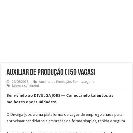
Atendimento – Suporte Cliente
Auxiliar de Atendimento
Vaga de Analista de RH Júnior na Região Central de SP
Emprego para Supervisor de Telemarketing Ativo Vivo Empresas
Auxiliar de Produção (150 vagas)
09/06/2026
Auxiliar de Produção
,
Sem categoria
Leave a comment
Bem-vindo ao
DIVULGA JOBS
— Conectando talentos às
melhores oportunidades!
O
Divulga Job
s
é uma plataforma de vagas de emprego criada para
aproximar candidatos e empresas de forma simples, rápida e segura.