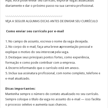
Aqui, você pode
enviar seu currículo, explorar vagas atualizadas
diariamente
e
dar o próximo passo na sua carreira profissional
.
-.-.-.-.-.-.-.-.-.-.-.-.-.-.-.-.-.-.-.-.-.-.-.-.-.-.-.-.-.-
VEJA A SEGUIR ALGUMAS DICAS ANTES DE ENVIAR SEU CURRÍCULO
Como enviar seu currículo por e-mail
1.
No campo de a
ssunto, escreva o nome da vaga desejada
.
2.
No corpo do e-mail, faça uma breve
a
presentação pessoal
e
explique o motivo do seu interess
e
pela vaga.
3.
Destaque seus
principais pontos fortes
, como experiência,
formação e como pode contribuir com a empresa.
4.
Encerre informando que o
currículo está em anexo
.
5.
Inclua sua
assinatura profissional
, com nome completo, telefone e
e-mail atualizado.
Dicas importantes:
Mantenha sempre o número de contato atualizado no seu currículo.
Sempre coloque o título da vaga no assunto do e-mail — isso facilita
o processo seletivo e aumenta suas chances.