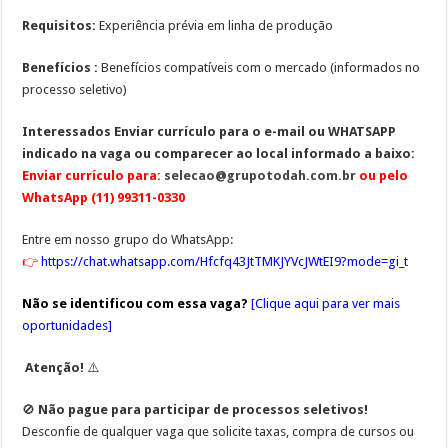
Requisitos:
Experiência prévia em linha de produção
Benefícios :
Benefícios compatíveis com o mercado (informados no
processo seletivo)
Interessados
Enviar currículo para o e-mail ou WHATSAPP
indicado na vaga ou comparecer ao local informado a baixo:
Enviar currículo para:
selecao@grupotodah.com.br
ou pelo
WhatsApp (11) 99311-0330
Entre em nosso grupo do WhatsApp:
👉
https://chat.whatsapp.com/Hfcfq43JtTMKJYVcJWtEI9?mode=gi_t
Não se identificou com essa vaga?
[
Clique aqui para ver mais
oportunidades
]
Atenção!
⚠️
🚫
Não pague para participar de processos seletivos!
Desconfie de qualquer vaga que solicite
taxas, compra de cursos ou