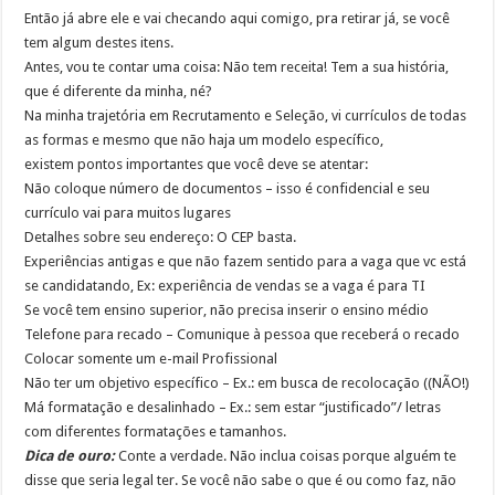
Então já abre ele e vai checando aqui comigo, pra retirar já, se você
tem algum destes itens.
Antes, vou te contar uma coisa: Não tem receita! Tem a sua história,
que é diferente da minha, né?
Na minha trajetória em Recrutamento e Seleção, vi currículos de todas
as formas e mesmo que não haja um modelo específico,
existem pontos importantes que você deve se atentar:
Não coloque número de documentos – isso é confidencial e seu
currículo vai para muitos lugares
Detalhes sobre seu endereço: O CEP basta.
Experiências antigas e que não fazem sentido para a vaga que vc está
se candidatando, Ex: experiência de vendas se a vaga é para TI
Se você tem ensino superior, não precisa inserir o ensino médio
Telefone para recado – Comunique à pessoa que receberá o recado
Colocar somente um e-mail Profissional
Não ter um objetivo específico – Ex.: em busca de recolocação ((NÃO!)
Má formatação e desalinhado – Ex.: sem estar “justificado”/ letras
com diferentes formatações e tamanhos.
Dica de ouro:
Conte a verdade. Não inclua coisas porque alguém te
disse que seria legal ter. Se você não sabe o que é ou como faz, não