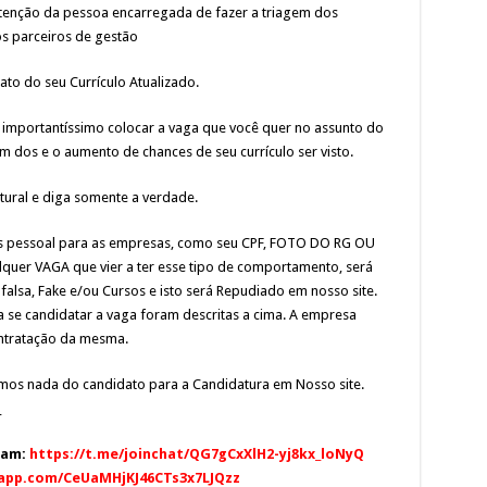
atenção da pessoa encarregada de fazer a triagem dos
os parceiros de gestão
to do seu Currículo Atualizado.
mportantíssimo colocar a vaga que você quer no assunto do
em dos e o aumento de chances de seu currículo ser visto.
tural e diga somente a verdade.
 pessoal para as empresas, como seu CPF, FOTO DO RG OU
 VAGA que vier a ter esse tipo de comportamento, será
falsa, Fake e/ou Cursos e isto será Repudiado em nosso site.
 se candidatar a vaga foram descritas a cima. A empresa
ontratação da mesma.
amos nada do candidato para a Candidatura em Nosso site.
_
ram:
https://t.me/joinchat/QG7gCxXlH2-yj8kx_loNyQ
sapp.com/CeUaMHjKJ46CTs3x7LJQzz