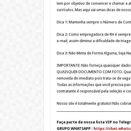
tem por objetivo de convencer e chamar a 
currículos. Mas aqui vai umas dicas de noss
Dica 1: Mantenha sempre o Número de Conta
Dica 2: Como empregadora de RH é sempre i
e-mail, assim diminui a dificuldade de triag
Dica 3: Não Minta de Forma Alguma, Seja Na
IMPORTANTE: Não forneça quaisquer dados
QUAISQUER DOCUMENTO COM FOTO. Qualquer
removida de imediato pois trata-se de vaga 
Todas as informações que você precisa para
contratante é responsável pela seleção e c
Nosso site é totalmente gratuito! Não cobr
__________________________________________________
Faça parte da nossa lista VIP no Teleg
GRUPO WHATSAPP :
https://chat.what