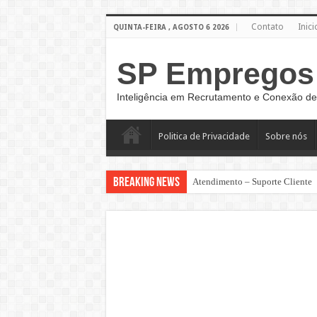
Contato
Inici
QUINTA-FEIRA , AGOSTO 6 2026
SP Empregos
Inteligência em Recrutamento e Conexão de
Politica de Privacidade
Sobre nós
Breaking News
Atendimento – Suporte Cliente
Auxiliar de Atendimento
Vaga de Analista de RH Júnior n
Emprego para Supervisor de Tel
Assistente De Relacionamento
VAGAS PARA CONTROLADOR 