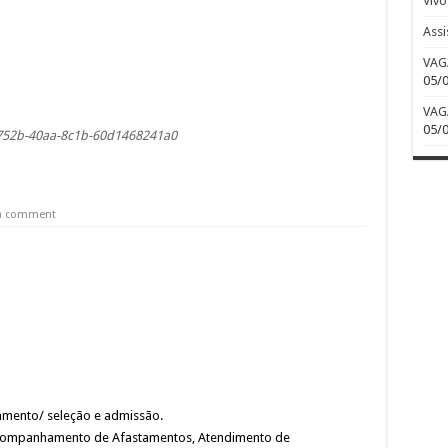
Viv
Assi
VAG
05/
VAG
05/
752b-40aa-8c1b-60d1468241a0
 a comment
tamento/ seleção e admissão.
 Acompanhamento de Afastamentos, Atendimento de