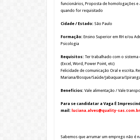
funcionários, Proposta de homologações e a
quando for requisitado
Cidade / Estado:
São Paulo
Formação:
Ensino Superior em RH e/ou Adm
Psicologia
Requisitos:
Ter trabalhado com o sistema 
(Excel, Word, Power Point, etc)
Felicidade de comunicação Oral e escrita. R
Mariana/Bosque/Saúde/Jabaquara/Ipirang
Benefícios:
Vale alimentação / Vale transp
Para se candidatar a Vaga É Imprescin
mail:
luciana.alves@quality-sas.com.b
Sabemos que arrumar um emprego não é nad