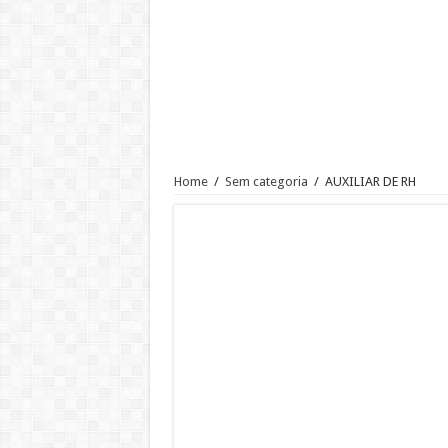
VAGA PARA AUXILIAR DE HI
Vaga de Auxiliar de Escritório | 
Emprego para Atendente Logístic
Atendente de Parque de Diversões
Trabalhe Conosco: Analista de 
Vaga de Operador de Cobrança (C
Home
/
Sem categoria
/
AUXILIAR DE RH
VAGA PARA ATENDENTE
VAGA PARA BALCONISTA Envie 