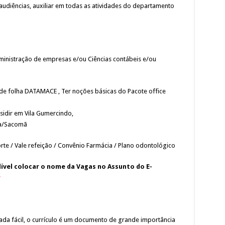
udiências, auxiliar em todas as atividades do departamento
inistração de empresas e/ou Ciências contábeis e/ou
de folha DATAMACE , Ter noções básicas do Pacote office
esidir em Vila Gumercindo,
a/Sacomã
orte / Vale refeição / Convênio Farmácia / Plano odontológico
dível colocar o nome da Vagas no Assunto do E-
r
a fácil, o currículo é um documento de grande importância