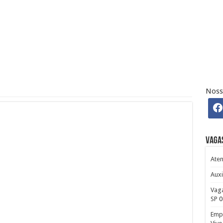
GIENE CANDIDATE-SE
Inscreva-se
o | Início Imediato
 | Inscrições Abertas
Recrutamento e Seleção
LT) | Inscreva-se Já
Noss
seu currículo!
Vaga
Aten
Auxi
Vaga
SP
0
Empr