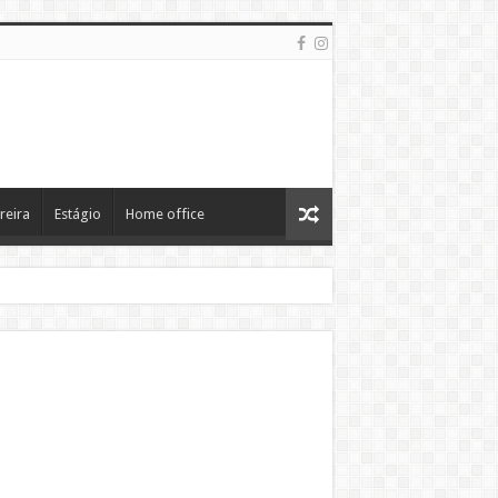
reira
Estágio
Home office