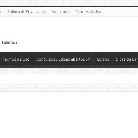
o
Política de Privacidade
Sobre nós
Termos de Uso
 Talentos
Termos de Uso
Concursos / Editais abertos SP
Cursos
Dicas de Car
a Região Central de SP
emarketing Ativo Vivo Empresas
DE ACESSO – SP