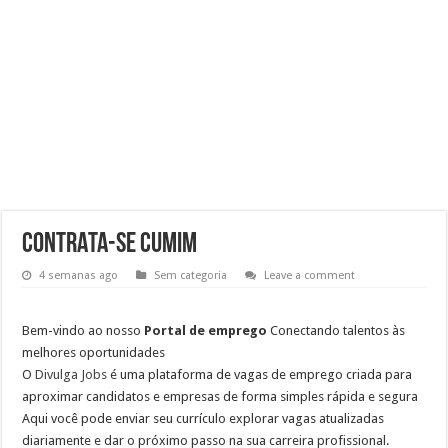
Trabalhe Conosco: Analista de Recrutamento e Seleção
Vaga de Operador de Cobrança (CLT) | Inscreva-se Já
VAGA PARA ATENDENTE
VAGA PARA BALCONISTA Envie seu currículo!
CONTRATA-SE CUMIM
4 semanas ago
Sem categoria
Leave a comment
Bem-vindo ao nosso
Portal de emprego
Conectando talentos às
melhores oportunidades
O
Divulga Jobs
é uma plataforma de vagas de emprego criada para
aproximar candidatos e empresas de forma simples rápida e segura
Aqui você pode enviar seu currículo explorar vagas atualizadas
diariamente e dar o próximo passo na sua carreira profissional.