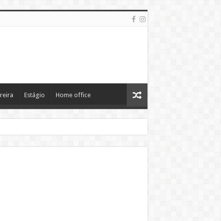
reira
Estágio
Home office