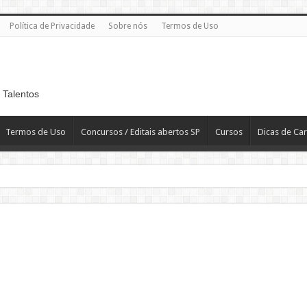
Política de Privacidade
Sobre nós
Termos de Uso
 Talentos
Termos de Uso
Concursos / Editais abertos SP
Cursos
Dicas de Car
 R$ 2.819,10
T
H – Departamento Pessoal – CLT