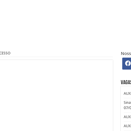
 Osasco – SP – R$ 2.271,74 + 30%
 CLUB
efour : Inscreva-se
CESSO
Noss
ndré: Salário e Benefícios
iro Pleno Home Office
Vaga
AUX
Sina
07/
AUX
AUX