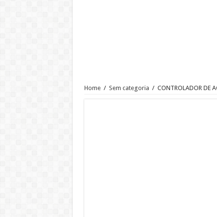
Ajudante de Cozinha –SP
Vaga de Vigilante Patrimonial –
RECEPCIONISTA DE CLÍNICA
CONSULTOR COMERCIAL
OPERADOR DE LOJA – SAM’S
Vaga Atendente de Farmácia Carr
Home
/
Sem categoria
/
CONTROLADOR DE A
Trabalho de Frentista em Santo A
Analista Administrativo Finance