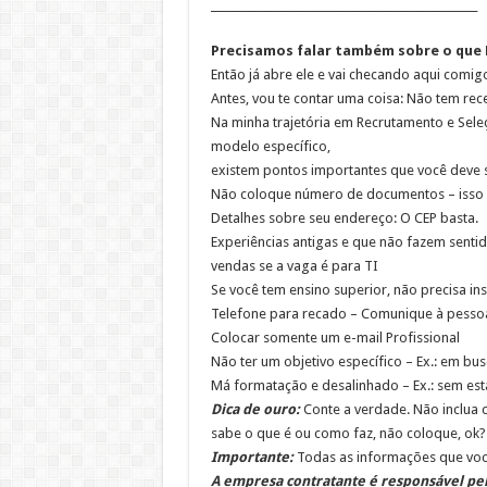
_________________________________________________
Precisamos falar também sobre o que N
Então já abre ele e vai checando aqui comigo,
Antes, vou te contar uma coisa: Não tem rece
Na minha trajetória em Recrutamento e Sele
modelo específico,
existem pontos importantes que você deve s
Não coloque número de documentos – isso é 
Detalhes sobre seu endereço: O CEP basta.
Experiências antigas e que não fazem sentid
vendas se a vaga é para TI
Se você tem ensino superior, não precisa in
Telefone para recado – Comunique à pesso
Colocar somente um e-mail Profissional
Não ter um objetivo específico – Ex.: em bu
Má formatação e desalinhado – Ex.: sem esta
Dica de ouro:
Conte a verdade. Não inclua c
sabe o que é ou como faz, não coloque, ok?
Importante:
Todas as informações que você
A empresa contratante é responsável pel