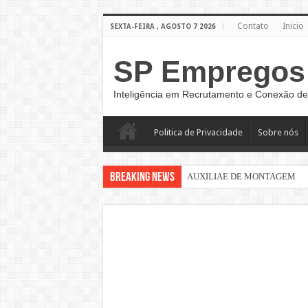
Contato
Inicio
SEXTA-FEIRA , AGOSTO 7 2026
SP Empregos
Inteligência em Recrutamento e Conexão de
Politica de Privacidade
Sobre nós
Breaking News
AUXILIAE DE MONTAGEM
Sinaleiro de Grua – São Paulo –
AUXILIAR DE LOGÍSTICA
AUXILIAR DE PRODUÇÃO CL
AUXILIAR OPERACIONAL
Assistente Administrativo de R