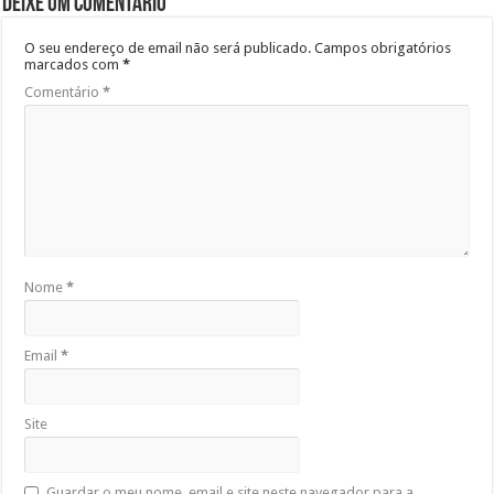
Deixe um comentário
O seu endereço de email não será publicado.
Campos obrigatórios
marcados com
*
Comentário
*
Nome
*
Email
*
Site
Guardar o meu nome, email e site neste navegador para a