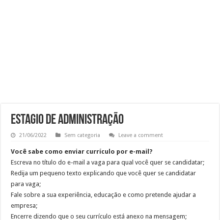
RECEPCIONISTA DE CLÍNICA
CONSULTOR COMERCIAL
OPERADOR DE LOJA – SAM’S CLUB
Vaga Atendente de Farmácia Carrefour : Inscreva-se
Estagio de Administração
21/06/2022
Sem categoria
Leave a comment
Você sabe como enviar currículo por e-mail?
Escreva no título do e-mail a vaga para qual você quer se candidatar;
Redija um pequeno texto explicando que você quer se candidatar
para vaga;
Fale sobre a sua experiência, educação e como pretende ajudar a
empresa;
Encerre dizendo que o seu currículo está anexo na mensagem;