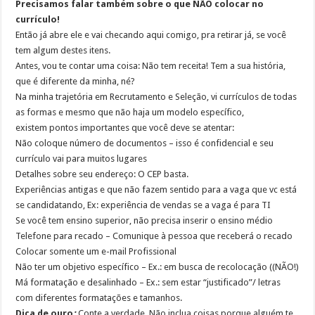
Precisamos falar também sobre o que NÃO colocar no
currículo!
Então já abre ele e vai checando aqui comigo, pra retirar já, se você
tem algum destes itens.
Antes, vou te contar uma coisa: Não tem receita! Tem a sua história,
que é diferente da minha, né?
Na minha trajetória em Recrutamento e Seleção, vi currículos de todas
as formas e mesmo que não haja um modelo específico,
existem pontos importantes que você deve se atentar:
Não coloque número de documentos – isso é confidencial e seu
currículo vai para muitos lugares
Detalhes sobre seu endereço: O CEP basta.
Experiências antigas e que não fazem sentido para a vaga que vc está
se candidatando, Ex: experiência de vendas se a vaga é para TI
Se você tem ensino superior, não precisa inserir o ensino médio
Telefone para recado – Comunique à pessoa que receberá o recado
Colocar somente um e-mail Profissional
Não ter um objetivo específico – Ex.: em busca de recolocação ((NÃO!)
Má formatação e desalinhado – Ex.: sem estar “justificado”/ letras
com diferentes formatações e tamanhos.
Dica de ouro
:
Conte a verdade. Não inclua coisas porque alguém te