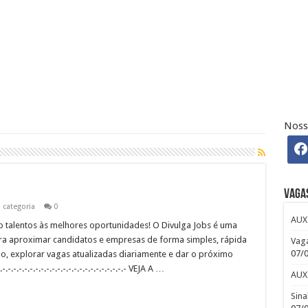
H – Departamento Pessoal – CLT
 Osasco – SP – R$ 2.271,74 + 30%
Noss
 CLUB
efour : Inscreva-se
Vaga
categoria
0
AUX
alentos às melhores oportunidades! O Divulga Jobs é uma
a aproximar candidatos e empresas de forma simples, rápida
Vaga
07/
ulo, explorar vagas atualizadas diariamente e dar o próximo
.-.-.-.-.-.-.-.-.-.-.-.-.-.-.-.-.-.-.-.-.- VEJA A …
AUX
Sina