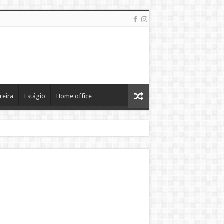
reira
Estágio
Home office