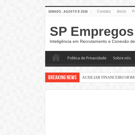
Contato
Inicio
P
SÁBADO , AGOSTO 8 2026
SP Empregos
Inteligência em Recrutamento e Conexão de
Politica de Privacidade
Sobre nós
Breaking News
AUXILIAR FINANCEIRO HOM
Vaga de Atendimento Home Offic
AUXILIAE DE MONTAGEM
Sinaleiro de Grua – São Paulo –
AUXILIAR DE LOGÍSTICA
AUXILIAR DE PRODUÇÃO CL