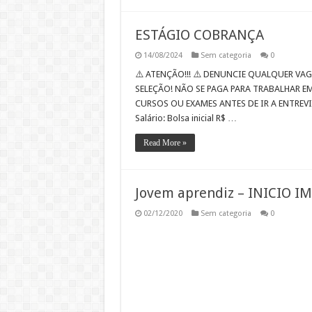
ESTÁGIO COBRANÇA
14/08/2024
Sem categoria
0
⚠️ ATENÇÃO!!! ⚠️ DENUNCIE QUALQUER VA
SELEÇÃO! NÃO SE PAGA PARA TRABALHAR E
CURSOS OU EXAMES ANTES DE IR A ENTREVIST
Salário: Bolsa inicial R$ …
Read More »
Jovem aprendiz – INICIO I
02/12/2020
Sem categoria
0