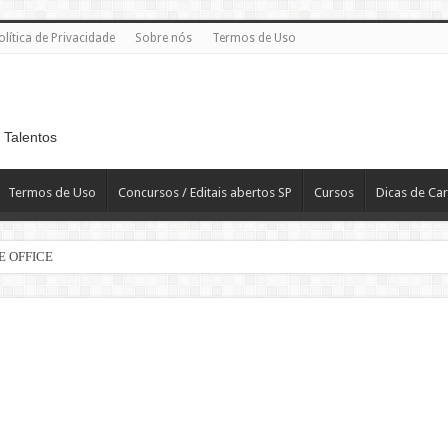
olítica de Privacidade
Sobre nós
Termos de Uso
 Talentos
Termos de Uso
Concursos / Editais abertos SP
Cursos
Dicas de Car
E OFFICE
e | 60 vagas
 R$ 2.819,10
T