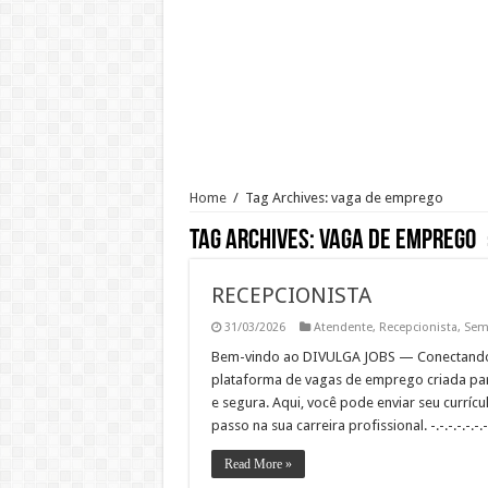
AUXILIAR OPERACIONAL
Assistente Administrativo de R
Ajudante de Cozinha –SP
Vaga de Vigilante Patrimonial –
RECEPCIONISTA DE CLÍNICA
CONSULTOR COMERCIAL
Home
/
Tag Archives: vaga de emprego
OPERADOR DE LOJA – SAM’S
Tag Archives:
vaga de emprego
Vaga Atendente de Farmácia Carr
RECEPCIONISTA
31/03/2026
Atendente
,
Recepcionista
,
Sem 
Bem-vindo ao DIVULGA JOBS — Conectando t
plataforma de vagas de emprego criada par
e segura. Aqui, você pode enviar seu curríc
passo na sua carreira profissional. -.-.-.-.-.-.-.-.-
Read More »