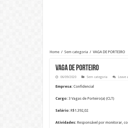
Ajudante de Cozinha –SP
Vaga de Vigilante Patrimonial –
RECEPCIONISTA DE CLÍNICA
CONSULTOR COMERCIAL
OPERADOR DE LOJA – SAM’S
Vaga Atendente de Farmácia Carr
Home
/
Sem categoria
/
VAGA DE PORTEIRO
Trabalho de Frentista em Santo A
Analista Administrativo Finance
VAGA DE PORTEIRO
06/09/2020
Sem categoria
Leave
Empresa:
Confidencial
Cargo:
3 Vagas de Porteiro(a) (CLT)
Salário:
R$1.392,02
Atividades:
Responsável por monitorar, con