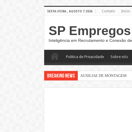
Contato
Inicio
SEXTA-FEIRA , AGOSTO 7 2026
SP Empregos
Inteligência em Recrutamento e Conexão de
Politica de Privacidade
Sobre nós
Breaking News
AUXILIAE DE MONTAGEM
Sinaleiro de Grua – São Paulo –
AUXILIAR DE LOGÍSTICA
AUXILIAR DE PRODUÇÃO CL
AUXILIAR OPERACIONAL
Assistente Administrativo de R