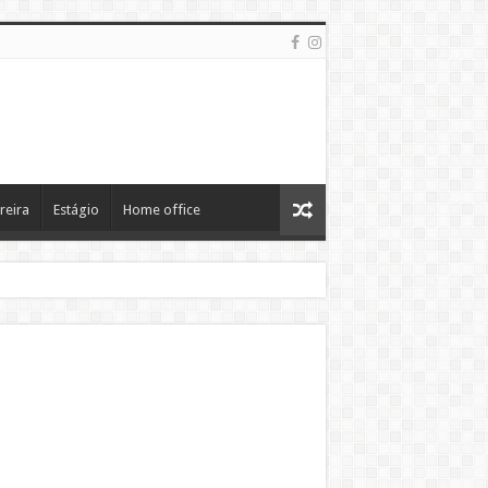
reira
Estágio
Home office