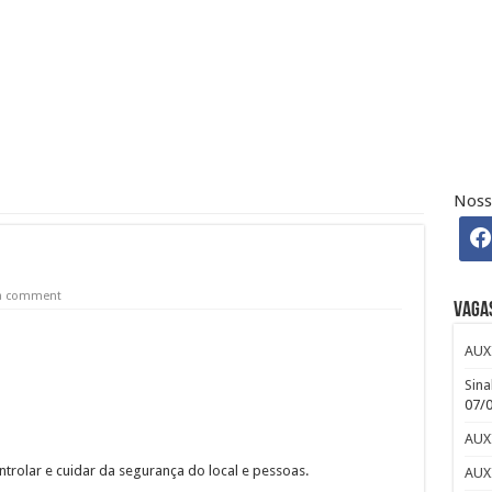
 Osasco – SP – R$ 2.271,74 + 30%
 CLUB
efour : Inscreva-se
Noss
ndré: Salário e Benefícios
iro Pleno Home Office
 a comment
Vaga
AUX
Sina
07/
AUX
trolar e cuidar da segurança do local e pessoas.
AUX