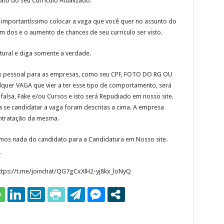
to do seu Currículo Atualizado.
mportantíssimo colocar a vaga que você quer no assunto do
em dos e o aumento de chances de seu currículo ser visto.
tural e diga somente a verdade.
 pessoal para as empresas, como seu CPF, FOTO DO RG OU
 VAGA que vier a ter esse tipo de comportamento, será
falsa, Fake e/ou Cursos e isto será Repudiado em nosso site.
 se candidatar a vaga foram descritas a cima. A empresa
ontratação da mesma.
amos nada do candidato para a Candidatura em Nosso site.
_
 https://t.me/joinchat/QG7gCxXlH2-yj8kx_loNyQ