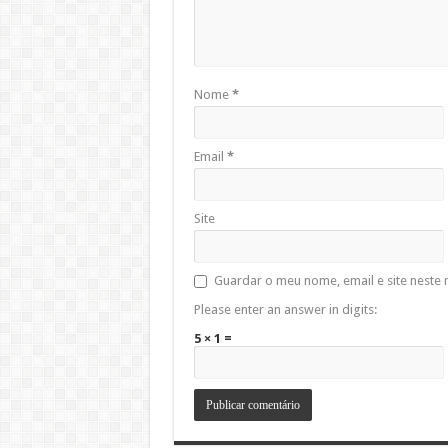
Nome
*
Email
*
Site
Guardar o meu nome, email e site neste
Please enter an answer in digits:
5 × 1 =