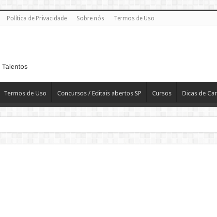
Política de Privacidade
Sobre nós
Termos de Uso
 Talentos
Termos de Uso
Concursos / Editais abertos SP
Cursos
Dicas de Car
 R$ 2.819,10
T
H – Departamento Pessoal – CLT