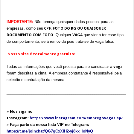
IMPORTANTE:
Não forneça quaisquer dados pessoal para as
empresas, como seu
CPF, FOTO DO RG OU QUAISQUER
DOCUMENTO COM FOTO
. Qualquer
VAGA
que vier a ter esse tipo
de comportamento, será removida pois trata-se de vaga falsa.
Nosso site é totalmente gratuito!
Todas as informações que você precisa para se candidatar a
vaga
foram descritas a cima.
A empresa contratante é responsável pela
seleção e contratação da mesma.
_________________________________________________________
____
»
Nos siga no
Instagram:
https://www.instagram.com/empregovagas.sp/
»
Faça parte da nossa lista VIP no Telegram:
https://t.me/joinchat/QG7gCxXlH2-yj8kx_loNyQ