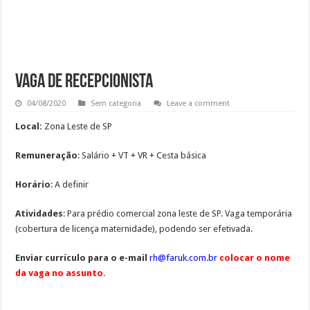
Ajudante de Cozinha –SP
Vaga de Vigilante Patrimonial – Osasco – SP – R$ 2.271,74 + 30%
RECEPCIONISTA DE CLÍNICA
CONSULTOR COMERCIAL
VAGA DE RECEPCIONISTA
04/08/2020
Sem categoria
Leave a comment
Local:
Zona Leste de SP
Remuneração
: Salário + VT + VR + Cesta básica
Horário
: A definir
Atividades
: Para prédio comercial zona leste de SP. Vaga temporária
(cobertura de licença maternidade), podendo ser efetivada.
Enviar currículo para o e-mail
rh@faruk.com.br
colocar o nome
da vaga no assunto.