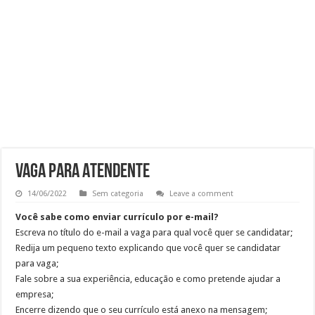
Ajudante de Cozinha –SP
Vaga de Vigilante Patrimonial – Osasco – SP – R$ 2.271,74 + 30%
RECEPCIONISTA DE CLÍNICA
CONSULTOR COMERCIAL
Vaga para Atendente
14/06/2022
Sem categoria
Leave a comment
Você sabe como enviar currículo por e-mail?
Escreva no título do e-mail a vaga para qual você quer se candidatar;
Redija um pequeno texto explicando que você quer se candidatar
para vaga;
Fale sobre a sua experiência, educação e como pretende ajudar a
empresa;
Encerre dizendo que o seu currículo está anexo na mensagem;