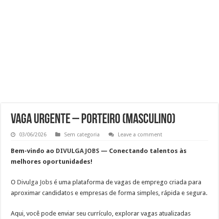
Trabalhe Conosco: Analista de Recrutamento e Seleção
Vaga de Operador de Cobrança (CLT) | Inscreva-se Já
VAGA PARA ATENDENTE
VAGA PARA BALCONISTA Envie seu currículo!
VAGA URGENTE – PORTEIRO (MASCULINO)
03/06/2026
Sem categoria
Leave a comment
Bem-vindo ao
DIVULGA JOBS
— Conectando talentos às
melhores oportunidades!
O
Divulga Job
s
é uma plataforma de vagas de emprego criada para
aproximar candidatos e empresas de forma simples, rápida e segura.
Aqui, você pode
enviar seu currículo, explorar vagas atualizadas