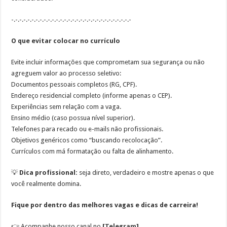
-.-.-.-.-.-.-.-.-.-.-.-.-.-.-.-.-.-.-.-.-.-.-.-.-.-.-.-.-.-
O que evitar colocar no currículo
Evite incluir informações que comprometam sua segurança ou não
agreguem valor ao processo seletivo:
Documentos pessoais completos (RG, CPF).
Endereço residencial completo (informe apenas o CEP).
Experiências sem relação com a vaga.
Ensino médio (caso possua nível superior).
Telefones para recado ou e-mails não profissionais.
Objetivos genéricos como “buscando recolocação”.
Currículos com má formatação ou falta de alinhamento.
💡
Dica profissional:
seja direto, verdadeiro e mostre apenas o que
você realmente domina.
Fique por dentro das melhores vagas e dicas de carreira!
👉
Acompanhe nosso canal no
[
Telegram
]