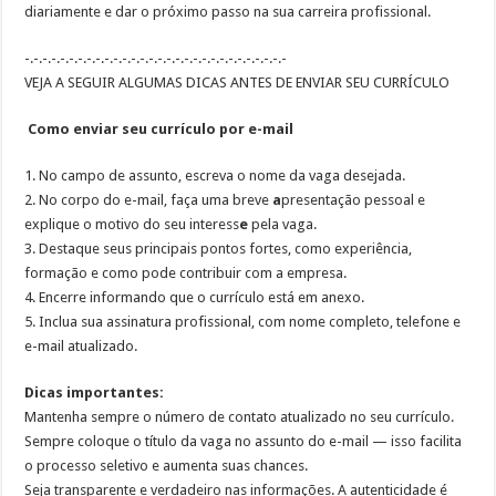
diariamente
e
dar o próximo passo na sua carreira profissional
.
-.-.-.-.-.-.-.-.-.-.-.-.-.-.-.-.-.-.-.-.-.-.-.-.-.-.-.-.-.-
VEJA A SEGUIR ALGUMAS DICAS ANTES DE ENVIAR SEU CURRÍCULO
Como enviar seu currículo por e-mail
1.
No campo de a
ssunto, escreva o nome da vaga desejada
.
2.
No corpo do e-mail, faça uma breve
a
presentação pessoal
e
explique o motivo do seu interess
e
pela vaga.
3.
Destaque seus
principais pontos fortes
, como experiência,
formação e como pode contribuir com a empresa.
4.
Encerre informando que o
currículo está em anexo
.
5.
Inclua sua
assinatura profissional
, com nome completo, telefone e
e-mail atualizado.
Dicas importantes:
Mantenha sempre o número de contato atualizado no seu currículo.
Sempre coloque o título da vaga no assunto do e-mail — isso facilita
o processo seletivo e aumenta suas chances.
Seja transparente e verdadeiro nas informações. A autenticidade é