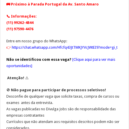
🚌 Próximo à Parada Portugal da Av. Santo Amaro
📞 Informações:
(11) 99262-4844
(11) 97590-4476
Entre em nosso grupo do WhatsApp:
👉
https://chat.whatsapp.com/Hfcfq43JtTMKJYVcJWtEI9?mode=gi_t
Não se identificou com essa vaga?
[
Clique aqui para ver mais
oportunidades
]
Atenção!
⚠️
🚫
Não pague para participar de processos seletivos!
Desconfie de qualquer vaga que solicite
taxas, compra de cursos ou
exames
antes da entrevista.
As vagas publicadas no Divulga Jobs são de responsabilidade das
empresas contratantes
Currículos que não atendam aos requisitos descritos podem não ser
considerados.