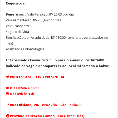
Requisitos:
Benefícios :
Vale Refeição: R$ 26,03 por dia
Vale Alimentação: R$ 205,68 por mês
Vale Transporte
Seguro de Vida
Bonificação por Assiduidade: R$ 110,00 (sem faltas ou atestados no
mês)
Assistência Odontológica
Interessados
Enviar currículo para o e-mail ou WHATSAPP
indicado na vaga ou comparecer ao local informado a baixo:
📢 PROCESSO SELETIVO PRESENCIAL
📅 Dias 02/06 e 03/06
⏰ Das 09h às 14h
📍 Rua Luisiana, 396 – Brooklin – São Paulo/SP
🚇 Próximo à Estação Campo Belo (Linha Lilás)