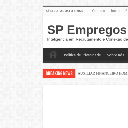
Contato
Inicio
P
SÁBADO , AGOSTO 8 2026
SP Empregos
Inteligência em Recrutamento e Conexão de
Politica de Privacidade
Sobre nós
Breaking News
AUXILIAR FINANCEIRO HOM
Vaga de Atendimento Home Offic
AUXILIAE DE MONTAGEM
Sinaleiro de Grua – São Paulo –
AUXILIAR DE LOGÍSTICA
AUXILIAR DE PRODUÇÃO CL