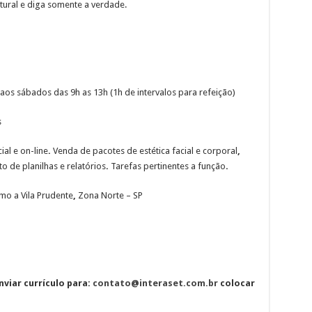
tural e diga somente a verdade.
 aos sábados das 9h as 13h (1h de intervalos para refeição)
s
al e on-line
.
Venda de pacotes de estética
facial e corporal
,
to
de planilhas e relatórios
.
Tarefas pertinentes a função
.
mo a Vila Prudente
,
Zona Norte – SP
viar currículo para:
contato@interaset.com.br
colocar