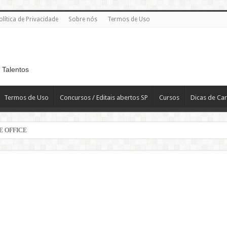
olítica de Privacidade
Sobre nós
Termos de Uso
 Talentos
Termos de Uso
Concursos / Editais abertos SP
Cursos
Dicas de Car
E OFFICE
e | 60 vagas
 R$ 2.819,10
T