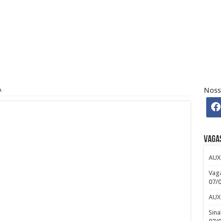
H – Departamento Pessoal – CLT
 Osasco – SP – R$ 2.271,74 + 30%
A
Noss
 CLUB
efour : Inscreva-se
Vaga
AUX
Vaga
07/
AUX
Sina