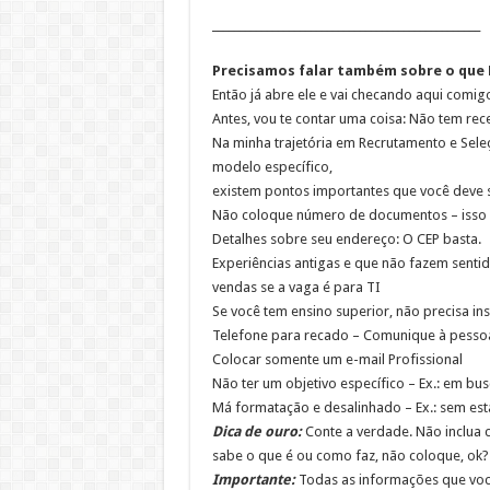
_________________________________________________
Precisamos falar também sobre o que N
Então já abre ele e vai checando aqui comigo,
Antes, vou te contar uma coisa: Não tem rece
Na minha trajetória em Recrutamento e Sele
modelo específico,
existem pontos importantes que você deve s
Não coloque número de documentos – isso é 
Detalhes sobre seu endereço: O CEP basta.
Experiências antigas e que não fazem sentid
vendas se a vaga é para TI
Se você tem ensino superior, não precisa in
Telefone para recado – Comunique à pesso
Colocar somente um e-mail Profissional
Não ter um objetivo específico – Ex.: em bu
Má formatação e desalinhado – Ex.: sem esta
Dica de ouro:
Conte a verdade. Não inclua c
sabe o que é ou como faz, não coloque, ok?
Importante:
Todas as informações que você