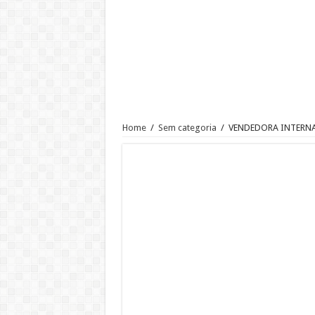
AUXILIAR OPERACIONAL
Assistente Administrativo de R
Ajudante de Cozinha –SP
Vaga de Vigilante Patrimonial –
RECEPCIONISTA DE CLÍNICA
CONSULTOR COMERCIAL
Home
/
Sem categoria
/
VENDEDORA INTERN
OPERADOR DE LOJA – SAM’S
Vaga Atendente de Farmácia Carr