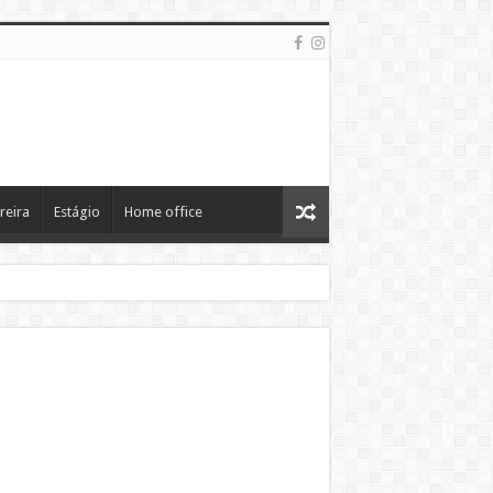
reira
Estágio
Home office