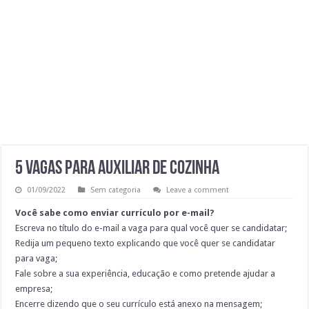
Vaga de Atendimento Home Office | 60 vagas
AUXILIAE DE MONTAGEM
Sinaleiro de Grua – São Paulo – R$ 2.819,10
AUXILIAR DE LOGÍSTICA
5 vagas para AUXILIAR DE COZINHA
01/09/2022
Sem categoria
Leave a comment
Você sabe como enviar currículo por e-mail?
Escreva no título do e-mail a vaga para qual você quer se candidatar;
Redija um pequeno texto explicando que você quer se candidatar
para vaga;
Fale sobre a sua experiência, educação e como pretende ajudar a
empresa;
Encerre dizendo que o seu currículo está anexo na mensagem;