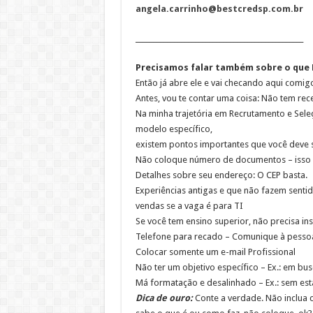
angela.carrinho@bestcredsp.com.br
________________________________________________
Precisamos falar também sobre o que N
Então já abre ele e vai checando aqui comigo,
Antes, vou te contar uma coisa: Não tem rece
Na minha trajetória em Recrutamento e Sele
modelo específico,
existem pontos importantes que você deve s
Não coloque número de documentos – isso é 
Detalhes sobre seu endereço: O CEP basta.
Experiências antigas e que não fazem sentid
vendas se a vaga é para TI
Se você tem ensino superior, não precisa in
Telefone para recado – Comunique à pesso
Colocar somente um e-mail Profissional
Não ter um objetivo específico – Ex.: em bu
Má formatação e desalinhado – Ex.: sem esta
Dica de ouro:
Conte a verdade. Não inclua c