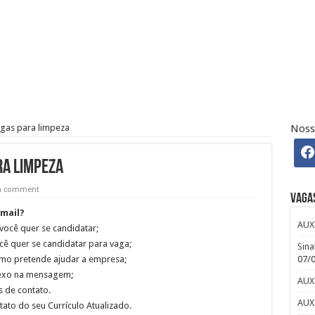
 Osasco – SP – R$ 2.271,74 + 30%
 CLUB
efour : Inscreva-se
gas para limpeza
Noss
ndré: Salário e Benefícios
iro Pleno Home Office
ra limpeza
 a comment
Vaga
-mail?
AUX
 você quer se candidatar;
ê quer se candidatar para vaga;
Sina
07/
omo pretende ajudar a empresa;
anexo na mensagem;
AUX
 de contato.
AUX
o do seu Currículo Atualizado.