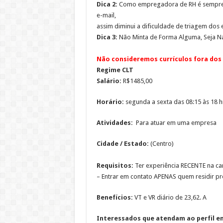
Dica 2:
Como empregadora de RH é sempre i
e-mail,
assim diminui a dificuldade de triagem dos e
Dica 3:
Não Minta de Forma Alguma, Seja Na
Não consideremos currículos fora dos 
Regime CLT
Salário:
R$1485,00
Horário:
segunda a sexta das 08:15 às 18 h
Atividades:
Para atuar em uma empresa
Cidade / Estado:
(Centro)
Requisitos:
Ter experiência RECENTE na car
– Entrar em contato APENAS quem residir pró
Benefícios:
VT e VR diário de 23,62. A
Interessados que atendam ao perfil env