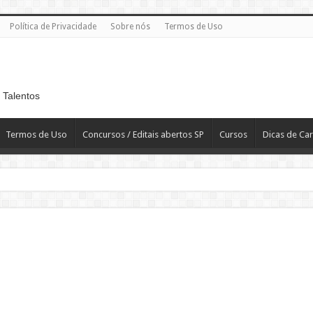
Política de Privacidade
Sobre nós
Termos de Uso
 Talentos
Termos de Uso
Concursos / Editais abertos SP
Cursos
Dicas de Car
 R$ 2.819,10
T
H – Departamento Pessoal – CLT