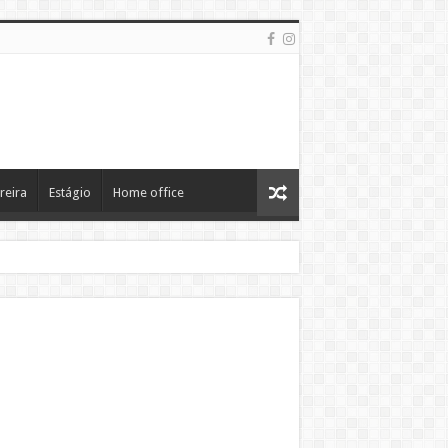
reira
Estágio
Home office