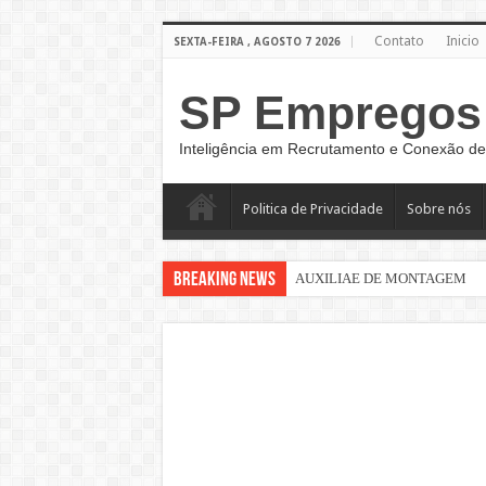
Contato
Inicio
SEXTA-FEIRA , AGOSTO 7 2026
SP Empregos
Inteligência em Recrutamento e Conexão de
Politica de Privacidade
Sobre nós
Breaking News
AUXILIAE DE MONTAGEM
Sinaleiro de Grua – São Paulo –
AUXILIAR DE LOGÍSTICA
AUXILIAR DE PRODUÇÃO CL
AUXILIAR OPERACIONAL
Assistente Administrativo de R