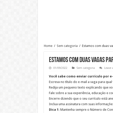
Ajudante de Cozinha –SP
Vaga de Vigilante Patrimonial –
RECEPCIONISTA DE CLÍNICA
CONSULTOR COMERCIAL
OPERADOR DE LOJA – SAM’S
Vaga Atendente de Farmácia Carr
Home
/
Sem categoria
/
Estamos com duas va
Trabalho de Frentista em Santo A
Analista Administrativo Finance
Estamos com duas vagas pa
01/09/2022
Sem categoria
Leave
Você sabe como enviar currículo por e
Escreva no título do e-mail a vaga para qual
Redija um pequeno texto explicando que voc
Fale sobre a sua experiência, educação e c
Encerre dizendo que o seu currículo está 
Inclua uma assinatura com suas informações
Dica 1:
Mantenha sempre o Número de Contat