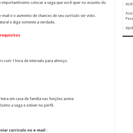
mportantíssimo colocar a vaga que você quer no assunto do
AUX
Assi
-mail e o aumento de chances de seu currículo ser visto.
Pess
tural e diga somente a verdade.
Ajud
requisitos
rs com 1 hora de intervalo para almoço.
teira em casa de família nas funções acima
ximo a vaga e estiver no perfil.
iar currículo no e-mail :