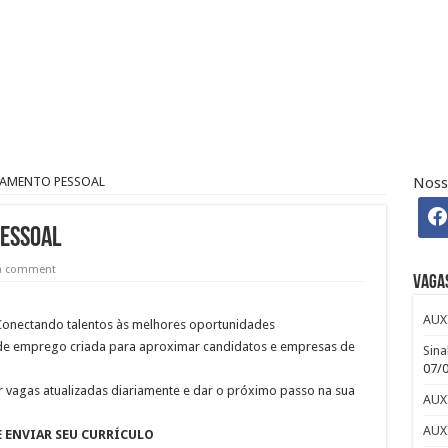
 Osasco – SP – R$ 2.271,74 + 30%
 CLUB
efour : Inscreva-se
TAMENTO PESSOAL
Noss
ndré: Salário e Benefícios
iro Pleno Home Office
PESSOAL
 a comment
Vaga
AUX
onectando talentos às melhores oportunidades
de emprego criada para aproximar candidatos e empresas de
Sina
07/
r vagas atualizadas diariamente e dar o próximo passo na sua
AUX
AUX
E ENVIAR SEU CURRÍCULO