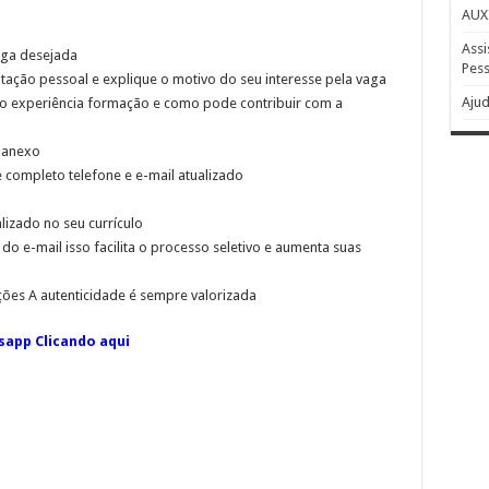
AUX
Assi
aga desejada
Pess
ação pessoal e explique o motivo do seu interesse pela vaga
Ajud
mo experiência formação e como pode contribuir com a
m anexo
 completo telefone e e-mail atualizado
izado no seu currículo
do e-mail isso facilita o processo seletivo e aumenta suas
ções A autenticidade é sempre valorizada
sapp Clicando aqui