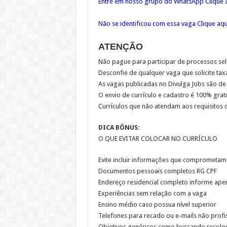
Entre em nosso grupo do WhatsApp Clique a
Não se identificou com essa vaga Clique aq
ATENÇÃO
Não pague para participar de processos sel
Desconfie de qualquer vaga que solicite ta
As vagas publicadas no Divulga Jobs são de
O envio de currículo e cadastro é 100% grat
Currículos que não atendam aos requisitos 
DICA BÔNUS:
O QUE EVITAR COLOCAR NO CURRÍCULO
Evite incluir informações que comprometam
Documentos pessoais completos RG CPF
Endereço residencial completo informe ape
Experiências sem relação com a vaga
Ensino médio caso possua nível superior
Telefones para recado ou e-mails não profi
Objetivos genéricos como buscando recolo