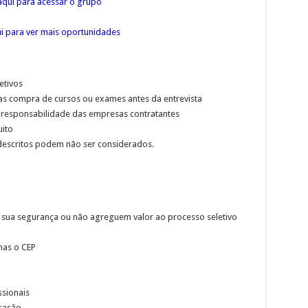
qui para acessar o grupo
ui para ver mais oportunidades
etivos
xas compra de cursos ou exames antes da entrevista
 responsabilidade das empresas contratantes
uito
descritos podem não ser considerados.
 sua segurança ou não agreguem valor ao processo seletivo
nas o CEP
ssionais
cação