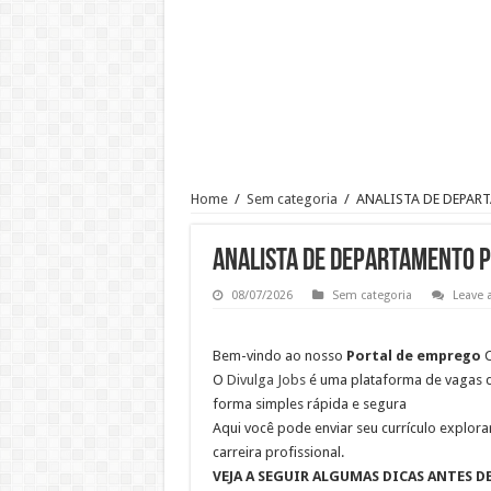
Ajudante de Cozinha –SP
Vaga de Vigilante Patrimonial –
RECEPCIONISTA DE CLÍNICA
CONSULTOR COMERCIAL
OPERADOR DE LOJA – SAM’S
Vaga Atendente de Farmácia Carr
Home
/
Sem categoria
/
ANALISTA DE DEPAR
Trabalho de Frentista em Santo A
Analista Administrativo Finance
ANALISTA DE DEPARTAMENTO 
08/07/2026
Sem categoria
Leave
Bem-vindo ao nosso
Portal de emprego
C
O
Divulga Jobs
é uma plataforma de vagas 
forma simples rápida e segura
Aqui você pode enviar seu currículo explora
carreira profissional.
VEJA A SEGUIR ALGUMAS DICAS ANTES D