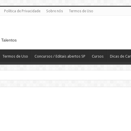
Política de Privacidade
Sobre nós
Termos de Uso
 Talentos
Termos de Uso
Concursos / Editais abertos SP
Cursos
Dicas de Car
 R$ 2.819,10
T
H – Departamento Pessoal – CLT