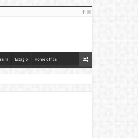
reira
Estágio
Home office