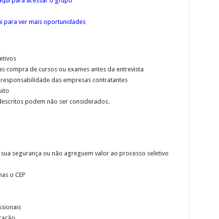
qui para acessar o grupo
ui para ver mais oportunidades
etivos
xas compra de cursos ou exames antes da entrevista
 responsabilidade das empresas contratantes
uito
descritos podem não ser considerados.
 sua segurança ou não agreguem valor ao processo seletivo
nas o CEP
ssionais
cação