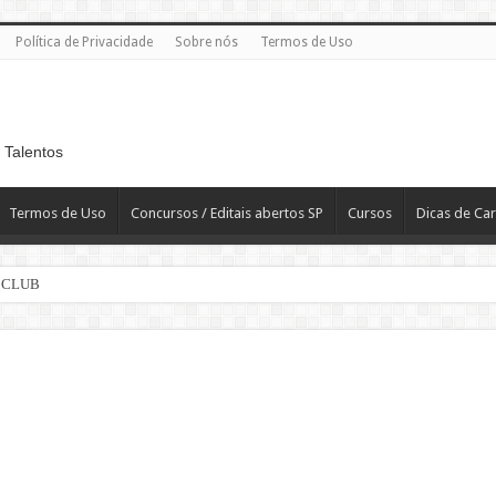
Política de Privacidade
Sobre nós
Termos de Uso
 Talentos
Termos de Uso
Concursos / Editais abertos SP
Cursos
Dicas de Car
 CLUB
efour : Inscreva-se
ndré: Salário e Benefícios
iro Pleno Home Office
ão Paulo
asculino – Não Exige Experiência