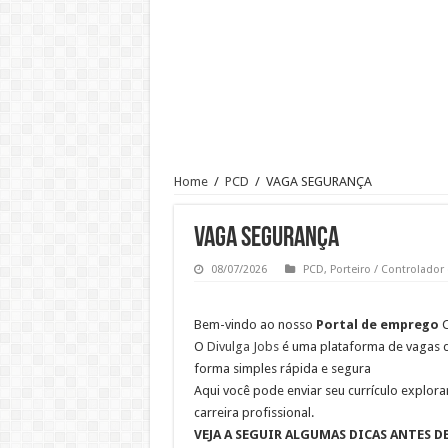
AUXILIAR DE COZINHA
AUXILIAR DE PRODUÇAO O
Vaga de Auxiliar de Cozinha – C
ESTAMOS CONTRATANDO CUIDA
Freelancer para Gravação de Ví
Emprego para Copeiro: R$ 1.826
Home
/
PCD
/
VAGA SEGURANÇA
Atendimento – Suporte Cliente
Auxiliar de Atendimento
VAGA SEGURANÇA
08/07/2026
PCD
,
Porteiro / Controlador
Bem-vindo ao nosso
Portal de emprego
C
O
Divulga Jobs
é uma plataforma de vagas 
forma simples rápida e segura
Aqui você pode enviar seu currículo explora
carreira profissional.
VEJA A SEGUIR ALGUMAS DICAS ANTES D