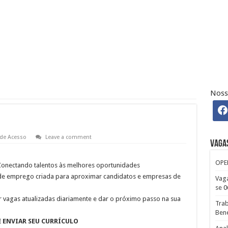
PERACIONAL
ontratação Imediata
DOR: Envie seu currículo
deos Remotos
 Base + Média de R$ 795 Gorjeta
Noss
 de Acesso
Leave a comment
Vaga
OPE
onectando talentos às melhores oportunidades
de emprego criada para aproximar candidatos e empresas de
Vaga
se
0
r vagas atualizadas diariamente e dar o próximo passo na sua
Trab
Bene
E ENVIAR SEU CURRÍCULO