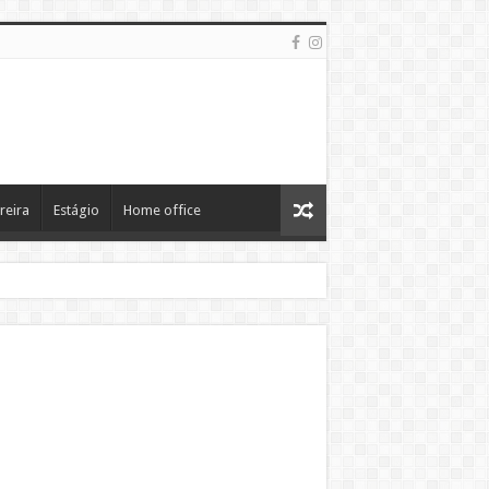
reira
Estágio
Home office