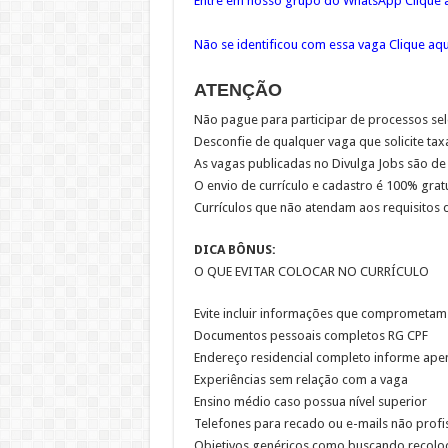
Entre em nosso grupo do WhatsApp Clique a
Não se identificou com essa vaga Clique aq
ATENÇÃO
Não pague para participar de processos sel
Desconfie de qualquer vaga que solicite ta
As vagas publicadas no Divulga Jobs são de
O envio de currículo e cadastro é 100% grat
Currículos que não atendam aos requisitos 
DICA BÔNUS:
O QUE EVITAR COLOCAR NO CURRÍCULO
Evite incluir informações que comprometam
Documentos pessoais completos RG CPF
Endereço residencial completo informe ape
Experiências sem relação com a vaga
Ensino médio caso possua nível superior
Telefones para recado ou e-mails não profi
Objetivos genéricos como buscando recolo