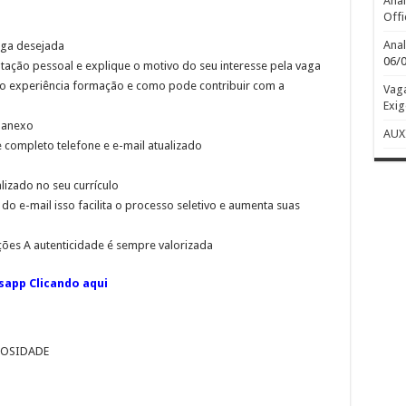
Anal
Offi
Anal
aga desejada
06/
ação pessoal e explique o motivo do seu interesse pela vaga
mo experiência formação e como pode contribuir com a
Vaga
Exig
m anexo
AUX
 completo telefone e e-mail atualizado
izado no seu currículo
do e-mail isso facilita o processo seletivo e aumenta suas
ções A autenticidade é sempre valorizada
sapp Clicando aqui
ULOSIDADE