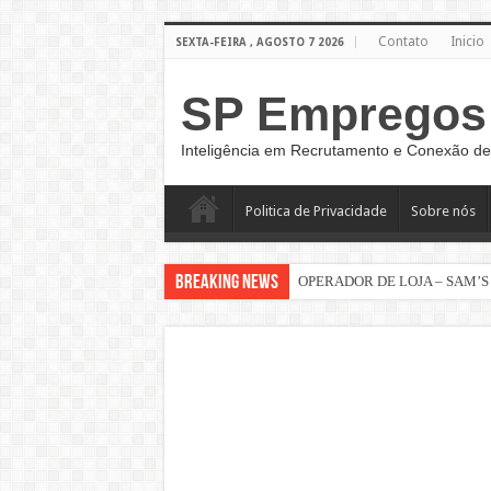
Contato
Inicio
SEXTA-FEIRA , AGOSTO 7 2026
SP Empregos
Inteligência em Recrutamento e Conexão de
Politica de Privacidade
Sobre nós
Breaking News
OPERADOR DE LOJA – SAM’S
Vaga Atendente de Farmácia Carr
Trabalho de Frentista em Santo A
Analista Administrativo Finance
Analista de Cobrança Júnior – S
Vagas de Auxiliar de Estoque M