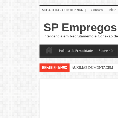
Contato
Inicio
SEXTA-FEIRA , AGOSTO 7 2026
SP Empregos
Inteligência em Recrutamento e Conexão de
Politica de Privacidade
Sobre nós
Breaking News
AUXILIAE DE MONTAGEM
Sinaleiro de Grua – São Paulo –
AUXILIAR DE LOGÍSTICA
AUXILIAR DE PRODUÇÃO CL
AUXILIAR OPERACIONAL
Assistente Administrativo de R