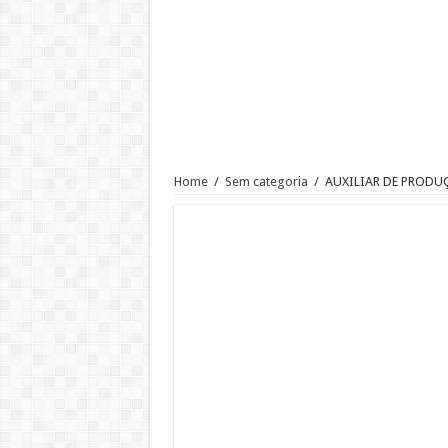
Ajudante de Cozinha –SP
Vaga de Vigilante Patrimonial –
RECEPCIONISTA DE CLÍNICA
CONSULTOR COMERCIAL
OPERADOR DE LOJA – SAM’S
Vaga Atendente de Farmácia Carr
Home
/
Sem categoria
/
AUXILIAR DE PRODU
Trabalho de Frentista em Santo A
Analista Administrativo Finance