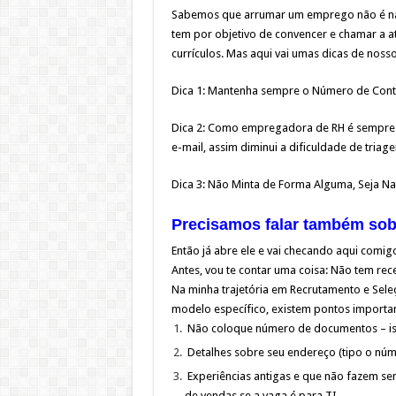
Sabemos que arrumar um emprego não é nad
tem por objetivo de convencer e chamar a 
currículos. Mas aqui vai umas dicas de noss
Dica 1: Mantenha sempre o Número de Conta
Dica 2: Como empregadora de RH é sempre i
e-mail, assim diminui a dificuldade de triag
Dica 3: Não Minta de Forma Alguma, Seja Na
Precisamos falar também sobr
Então já abre ele e vai checando aqui comigo,
Antes, vou te contar uma coisa: Não tem rece
Na minha trajetória em Recrutamento e Sele
modelo específico, existem pontos importan
Não coloque número de documentos – isso 
Detalhes sobre seu endereço (tipo o núme
Experiências antigas e que não fazem sen
de vendas se a vaga é para TI