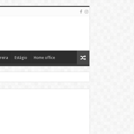
reira
Estágio
Home office