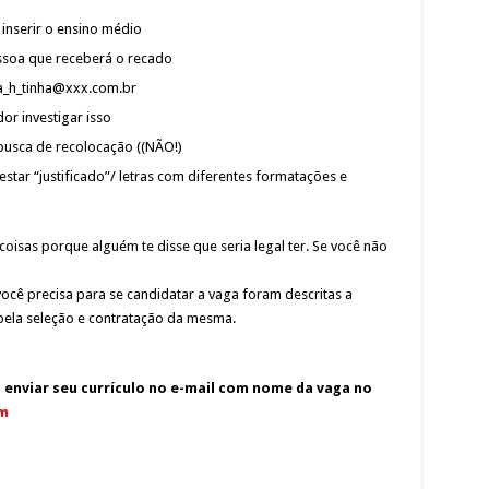
 inserir o ensino médio
soa que receberá o recado
ana_h_tinha@xxx.com.br
r investigar isso
 busca de recolocação ((NÃO!)
star “justificado”/ letras com diferentes formatações e
coisas porque alguém te disse que seria legal ter. Se você não
cê precisa para se candidatar a vaga foram descritas a
pela seleção e contratação da mesma.
o
enviar seu
currículo
no e-mail com nome da vaga no
m