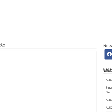
 Osasco – SP – R$ 2.271,74 + 30%
 CLUB
efour : Inscreva-se
ÇÃO
Noss
ndré: Salário e Benefícios
iro Pleno Home Office
Vaga
AUX
Sina
07/
AUX
AUX