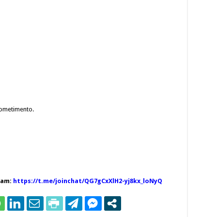
rometimento.
ram:
https://t.me/joinchat/QG7gCxXlH2-yj8kx_loNyQ