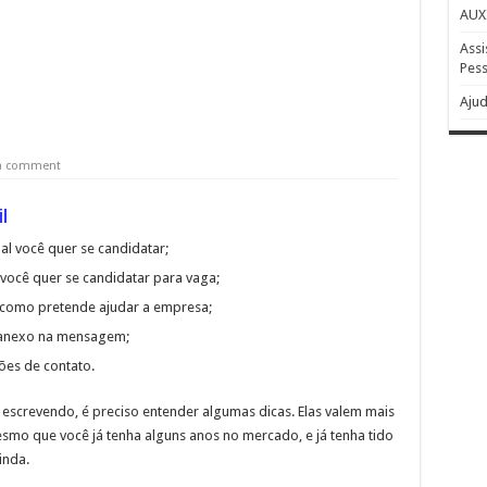
AUX
Assi
Pess
Ajud
 a comment
l
ual você quer se candidatar;
você quer se candidatar para vaga;
e como pretende ajudar a empresa;
á anexo na mensagem;
ões de contato.
 escrevendo, é preciso entender algumas dicas. Elas valem mais
esmo que você já tenha alguns anos no mercado, e já tenha tido
inda.