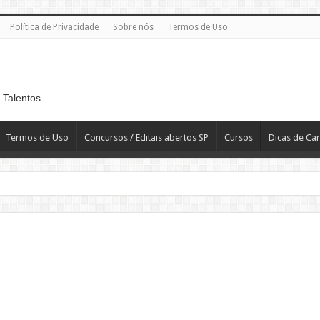
Política de Privacidade
Sobre nós
Termos de Uso
 Talentos
Termos de Uso
Concursos / Editais abertos SP
Cursos
Dicas de Car
 R$ 2.819,10
T
H – Departamento Pessoal – CLT