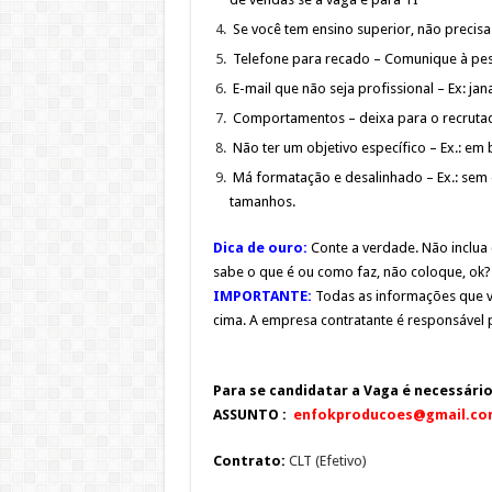
Se você tem ensino superior, não precisa
Telefone para recado – Comunique à pes
E-mail que não seja profissional – Ex: j
Comportamentos – deixa para o recrutado
Não ter um objetivo específico – Ex.: em
Má formatação e desalinhado – Ex.: sem e
tamanhos.
Dica de ouro:
Conte a verdade. Não inclua 
sabe o que é ou como faz, não coloque, ok?
IMPORTANTE:
Todas as informações que vo
cima. A empresa contratante é responsável 
Para se candidatar a Vaga é
necessári
ASSUNTO :
enfokproducoes@gmail.co
Contrato:
CLT (Efetivo)