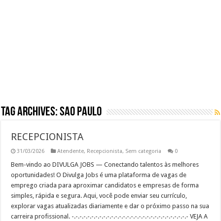
RECEPCIONISTA DE CLÍNICA
CONSULTOR COMERCIAL
OPERADOR DE LOJA – SAM’S CLUB
Vaga Atendente de Farmácia Carrefour : Inscreva-se
Tag Archives:
sao paulo
RECEPCIONISTA
31/03/2026
Atendente
,
Recepcionista
,
Sem categoria
0
Bem-vindo ao DIVULGA JOBS — Conectando talentos às melhores
oportunidades! O Divulga Jobs é uma plataforma de vagas de
emprego criada para aproximar candidatos e empresas de forma
simples, rápida e segura. Aqui, você pode enviar seu currículo,
explorar vagas atualizadas diariamente e dar o próximo passo na sua
carreira profissional. -.-.-.-.-.-.-.-.-.-.-.-.-.-.-.-.-.-.-.-.-.-.-.-.-.-.-.-.-.- VEJA A