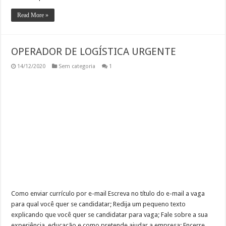
Read More »
OPERADOR DE LOGÍSTICA URGENTE
14/12/2020
Sem categoria
1
Como enviar currículo por e-mail Escreva no título do e-mail a vaga
para qual você quer se candidatar; Redija um pequeno texto
explicando que você quer se candidatar para vaga; Fale sobre a sua
experiência, educação e como pretende ajudar a empresa; Encerre