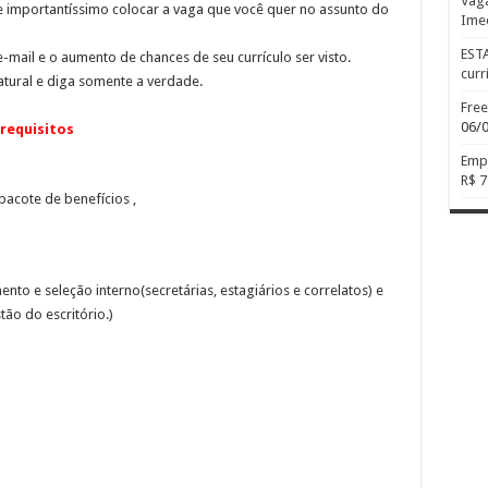
Vaga
mportantíssimo colocar a vaga que você quer no assunto do
Ime
EST
-mail e o aumento de chances de seu currículo ser visto.
curr
tural e diga somente a verdade.
Free
06/
requisitos
Empr
R$ 7
pacote de benefícios ,
nto e seleção interno(secretárias, estagiários e correlatos) e
tão do escritório.)