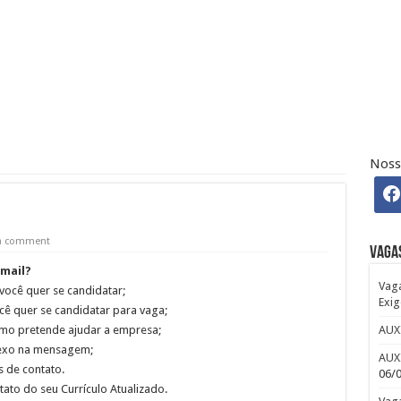
 Base + Média de R$ 795 Gorjeta
a Região Central de SP
emarketing Ativo Vivo Empresas
Noss
DE ACESSO – SP
GIENE CANDIDATE-SE
 a comment
Vaga
-mail?
Vaga
 você quer se candidatar;
Exig
ê quer se candidatar para vaga;
AUX
omo pretende ajudar a empresa;
anexo na mensagem;
AUX
 de contato.
06/
o do seu Currículo Atualizado.