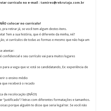
iar currículo no e-mail :
tamires@rekrutaja.com.br
ÃO colocar no currículo!
 pra retirar já, se você tem algum destes itens.
ita! Tem a sua história, que é diferente da minha, né?
ção, vi currículos de todas as formas e mesmo que não haja um
e atentar:
confidencial e seu currículo vai para muitos lugares
o para a vaga que vc está se candidatando, Ex: experiência de
serir o ensino médio
a que receberá o recado
sca de recolocação ((NÃO!)
r “justificado”/ letras com diferentes formatações e tamanhos.
oisas porque alguém te disse que seria legal ter. Se você não