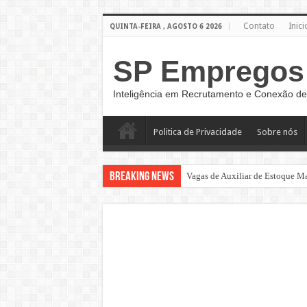
Contato
Inici
QUINTA-FEIRA , AGOSTO 6 2026
SP Empregos
Inteligência em Recrutamento e Conexão de
Politica de Privacidade
Sobre nós
Breaking News
Vagas de Auxiliar de Estoque M
AUXILIAR DE COZINHA
AUXILIAR DE PRODUÇAO O
Vaga de Auxiliar de Cozinha – C
ESTAMOS CONTRATANDO CUIDA
Freelancer para Gravação de Ví