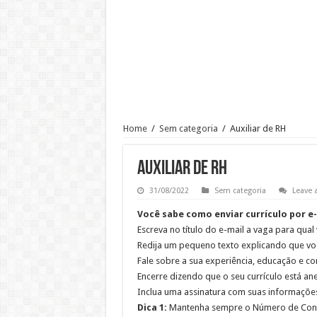
Emprego para Copeiro: R$ 1.826
Atendimento – Suporte Cliente
Auxiliar de Atendimento
Vaga de Analista de RH Júnior n
Emprego para Supervisor de Tel
Assistente De Relacionamento
Home
/
Sem categoria
/
Auxiliar de RH
VAGAS PARA CONTROLADOR 
VAGA PARA AUXILIAR DE HI
Auxiliar de RH
31/08/2022
Sem categoria
Leave
Você sabe como enviar currículo por e
Escreva no título do e-mail a vaga para qual
Redija um pequeno texto explicando que voc
Fale sobre a sua experiência, educação e c
Encerre dizendo que o seu currículo está 
Inclua uma assinatura com suas informações
Dica 1:
Mantenha sempre o Número de Contat