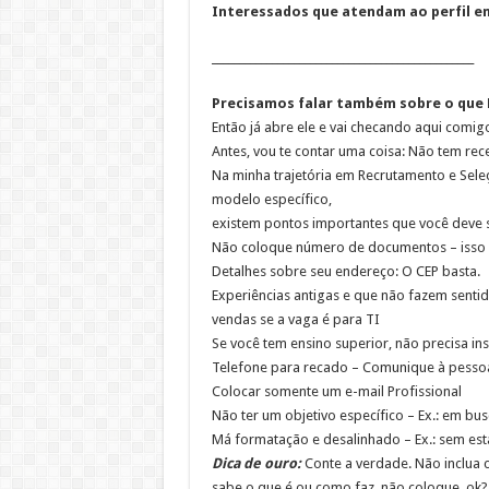
Interessados que atendam ao perfil env
________________________________________________
Precisamos falar também sobre o que N
Então já abre ele e vai checando aqui comigo,
Antes, vou te contar uma coisa: Não tem rece
Na minha trajetória em Recrutamento e Sele
modelo específico,
existem pontos importantes que você deve s
Não coloque número de documentos – isso é 
Detalhes sobre seu endereço: O CEP basta.
Experiências antigas e que não fazem sentid
vendas se a vaga é para TI
Se você tem ensino superior, não precisa in
Telefone para recado – Comunique à pesso
Colocar somente um e-mail Profissional
Não ter um objetivo específico – Ex.: em bu
Má formatação e desalinhado – Ex.: sem esta
Dica de ouro:
Conte a verdade. Não inclua c
sabe o que é ou como faz, não coloque, ok?