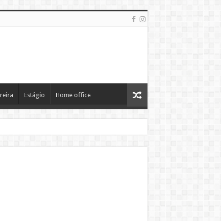
reira
Estágio
Home office