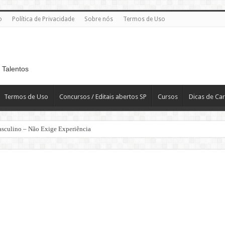
o
Política de Privacidade
Sobre nós
Termos de Uso
 Talentos
Termos de Uso
Concursos / Editais abertos SP
Cursos
Dicas de Car
asculino – Não Exige Experiência
PERACIONAL
ontratação Imediata
DOR: Envie seu currículo
deos Remotos