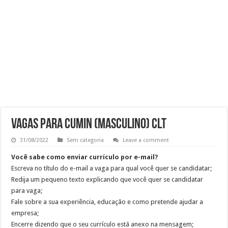
RECEPCIONISTA DE CLÍNICA
CONSULTOR COMERCIAL
OPERADOR DE LOJA – SAM’S CLUB
Vaga Atendente de Farmácia Carrefour : Inscreva-se
Vagas para Cumin (Masculino) CLT
31/08/2022
Sem categoria
Leave a comment
Você sabe como enviar currículo por e-mail?
Escreva no título do e-mail a vaga para qual você quer se candidatar;
Redija um pequeno texto explicando que você quer se candidatar
para vaga;
Fale sobre a sua experiência, educação e como pretende ajudar a
empresa;
Encerre dizendo que o seu currículo está anexo na mensagem;