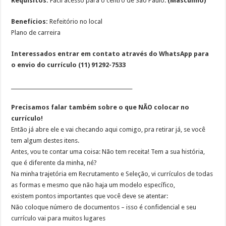
Requisitos:
Fácil acesso para o centro de São Paulo.
(Masculino)
Benefícios:
Refeitório no local
Plano de carreira
Interessados entrar em contato através do WhatsApp para
o envio do currículo (11) 91292-7533
________________________________________________
Precisamos falar também sobre o que NÃO colocar no
currículo!
Então já abre ele e vai checando aqui comigo, pra retirar já, se você
tem algum destes itens.
Antes, vou te contar uma coisa: Não tem receita! Tem a sua história,
que é diferente da minha, né?
Na minha trajetória em Recrutamento e Seleção, vi currículos de todas
as formas e mesmo que não haja um modelo específico,
existem pontos importantes que você deve se atentar:
Não coloque número de documentos – isso é confidencial e seu
currículo vai para muitos lugares