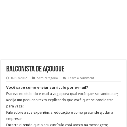
OPERADOR DE LOJA – SAM’S CLUB
Vaga Atendente de Farmácia Carrefour : Inscreva-se
Trabalho de Frentista em Santo André: Salário e Benefícios
Analista Administrativo Financeiro Pleno Home Office
BALCONISTA DE AÇOUGUE
07/07/2022
Sem categoria
Leave a comment
Você sabe como enviar currículo por e-mail?
Escreva no título do e-mail a vaga para qual você quer se candidatar;
Redija um pequeno texto explicando que você quer se candidatar
para vaga;
Fale sobre a sua experiência, educação e como pretende ajudar a
empresa;
Encerre dizendo que o seu currículo está anexo na mensagem;