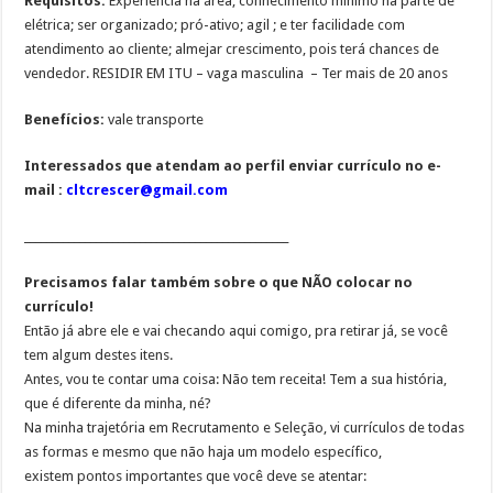
Requisitos:
Experiência na área; conhecimento mínimo na parte de
elétrica; ser organizado; pró-ativo; agil ; e ter facilidade com
atendimento ao cliente; almejar crescimento, pois terá chances de
vendedor. RESIDIR EM ITU – vaga masculina – Ter mais de 20 anos
Benefícios:
vale transporte
Interessados que atendam ao perfil enviar currículo no e-
mail :
cltcrescer@gmail.com
________________________________________________
Precisamos falar também sobre o que NÃO colocar no
currículo!
Então já abre ele e vai checando aqui comigo, pra retirar já, se você
tem algum destes itens.
Antes, vou te contar uma coisa: Não tem receita! Tem a sua história,
que é diferente da minha, né?
Na minha trajetória em Recrutamento e Seleção, vi currículos de todas
as formas e mesmo que não haja um modelo específico,
existem pontos importantes que você deve se atentar: