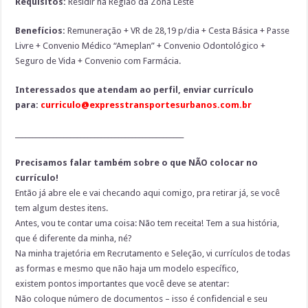
Requisitos:
Residir na Região da Zona Leste
Benefícios:
Remuneração + VR de 28,19 p/dia + Cesta Básica + Passe
Livre + Convenio Médico “Ameplan” + Convenio Odontológico +
Seguro de Vida + Convenio com Farmácia.
Interessados que atendam ao perfil, enviar currículo
para:
curriculo@expresstransportesurbanos.com.br
_________________________________________________
Precisamos falar também sobre o que NÃO colocar no
currículo!
Então já abre ele e vai checando aqui comigo, pra retirar já, se você
tem algum destes itens.
Antes, vou te contar uma coisa: Não tem receita! Tem a sua história,
que é diferente da minha, né?
Na minha trajetória em Recrutamento e Seleção, vi currículos de todas
as formas e mesmo que não haja um modelo específico,
existem pontos importantes que você deve se atentar:
Não coloque número de documentos – isso é confidencial e seu