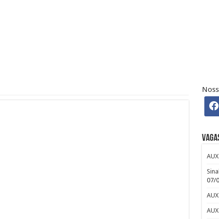
 Osasco – SP – R$ 2.271,74 + 30%
 CLUB
efour : Inscreva-se
Noss
ndré: Salário e Benefícios
iro Pleno Home Office
Vaga
AUX
Sina
07/
AUX
AUX