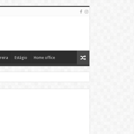
reira
Estágio
Home office