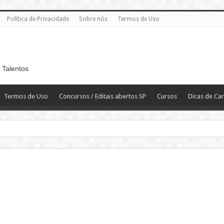
Política de Privacidade
Sobre nós
Termos de Uso
 Talentos
Termos de Uso
Concursos / Editais abertos SP
Cursos
Dicas de Car
 R$ 2.819,10
T
H – Departamento Pessoal – CLT