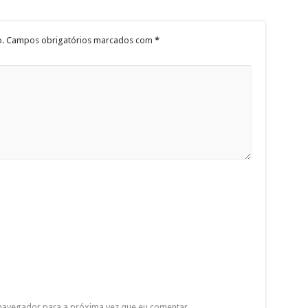
.
Campos obrigatórios marcados com
*
 navegador para a próxima vez que eu comentar.