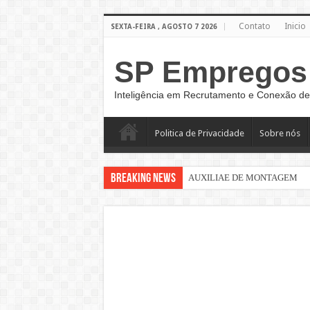
Contato
Inicio
SEXTA-FEIRA , AGOSTO 7 2026
SP Empregos
Inteligência em Recrutamento e Conexão de
Politica de Privacidade
Sobre nós
Breaking News
AUXILIAE DE MONTAGEM
Sinaleiro de Grua – São Paulo –
AUXILIAR DE LOGÍSTICA
AUXILIAR DE PRODUÇÃO CL
AUXILIAR OPERACIONAL
Assistente Administrativo de R