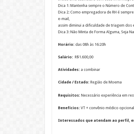
Dica 1: Mantenha sempre o Número de Conta
Dica 2: Como empregadora de RH é sempre i
e-mail,
assim diminui a dificuldade de triagem dos e
Dica 3: Não Minta de Forma Alguma, Seja Na
Horário:
das 08h às 16:20h
Salário:
R$1.600,00
Atividades:
a combinar
Cidade / Estado:
Região de Moema
Requisitos:
Necessário experiência em rest
Benefícios:
VT + convênio médico opcional,
Interessados que atendam ao perfil, en
_________________________________________________