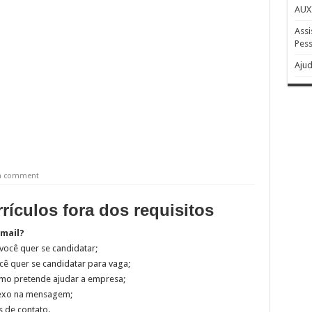
AUX
Assi
Pess
Ajud
 a comment
ículos fora dos requisitos
-mail?
 você quer se candidatar;
ê quer se candidatar para vaga;
omo pretende ajudar a empresa;
anexo na mensagem;
 de contato.