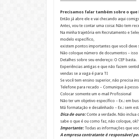
Precisamos falar também sobre o que N
Então já abre ele e vai checando aqui comigo,
Antes, vou te contar uma coisa: Não tem rece
Na minha trajetória em Recrutamento e Sele
modelo específico,
existem pontos importantes que você deve s
Não coloque número de documentos – isso é 
Detalhes sobre seu endereço: O CEP basta.
Experiências antigas e que não fazem sentid
vendas se a vaga é para TI
Se você tem ensino superior, não precisa in
Telefone para recado – Comunique à pesso
Colocar somente um e-mail Profissional
Não ter um objetivo específico – Ex.: em bu
Má formatação e desalinhado – Ex.: sem esta
Dica de ouro:
Conte a verdade. Não inclua c
sabe o que é ou como faz, não coloque, ok?
Importante:
Todas as informações que você
A empresa contratante é responsável pel