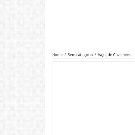
Ajudante de Cozinha –SP
Vaga de Vigilante Patrimonial –
RECEPCIONISTA DE CLÍNICA
CONSULTOR COMERCIAL
OPERADOR DE LOJA – SAM’S
Vaga Atendente de Farmácia Carr
Home
/
Sem categoria
/
Vaga de Cozinheiro
Trabalho de Frentista em Santo A
Analista Administrativo Finance