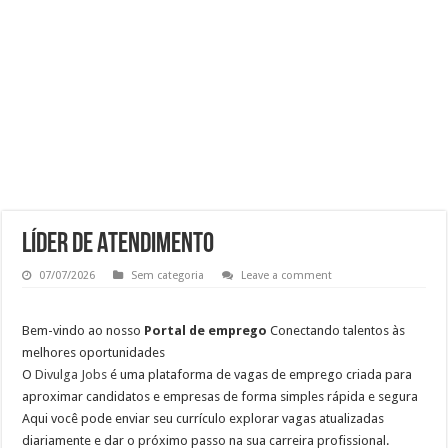
Freelancer para Gravação de Vídeos Remotos
Emprego para Copeiro: R$ 1.826 Base + Média de R$ 795 Gorjeta
Atendimento – Suporte Cliente
Auxiliar de Atendimento
LÍDER DE ATENDIMENTO
07/07/2026
Sem categoria
Leave a comment
Bem-vindo ao nosso
Portal de emprego
Conectando talentos às
melhores oportunidades
O
Divulga Jobs
é uma plataforma de vagas de emprego criada para
aproximar candidatos e empresas de forma simples rápida e segura
Aqui você pode enviar seu currículo explorar vagas atualizadas
diariamente e dar o próximo passo na sua carreira profissional.