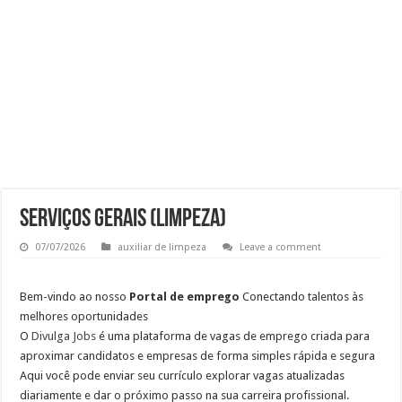
Ajudante de Cozinha –SP
Vaga de Vigilante Patrimonial – Osasco – SP – R$ 2.271,74 + 30%
RECEPCIONISTA DE CLÍNICA
CONSULTOR COMERCIAL
SERVIÇOS GERAIS (LIMPEZA)
07/07/2026
auxiliar de limpeza
Leave a comment
Bem-vindo ao nosso
Portal de emprego
Conectando talentos às
melhores oportunidades
O
Divulga Jobs
é uma plataforma de vagas de emprego criada para
aproximar candidatos e empresas de forma simples rápida e segura
Aqui você pode enviar seu currículo explorar vagas atualizadas
diariamente e dar o próximo passo na sua carreira profissional.