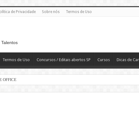
olítica de Privacidade
Sobre nós
Termos de Uso
 Talentos
Termos de Uso
Concursos / Editais abertos SP
Cursos
Dicas de Car
E OFFICE
e | 60 vagas
 R$ 2.819,10
T