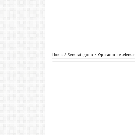
AUXILIAR OPERACIONAL
Assistente Administrativo de R
Ajudante de Cozinha –SP
Vaga de Vigilante Patrimonial –
RECEPCIONISTA DE CLÍNICA
CONSULTOR COMERCIAL
Home
/
Sem categoria
/
Operador de telemar
OPERADOR DE LOJA – SAM’S
Vaga Atendente de Farmácia Carr