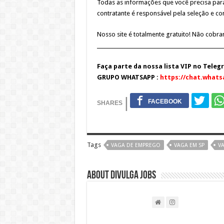
Todas as informações que você precisa para
contratante é responsável pela seleção e c
Nosso site é totalmente gratuito! Não cobr
__________________________________________________
Faça parte da nossa lista VIP no Teleg
GRUPO WHATSAPP :
https://chat.what
Tags
VAGA DE EMPREGO
VAGA EM SP
VA
About DIVULGA JOBS