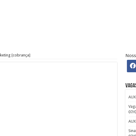
H – Departamento Pessoal – CLT
 Osasco – SP – R$ 2.271,74 + 30%
keting [cobrança]
Noss
 CLUB
efour : Inscreva-se
Vaga
AUX
Vaga
07/
AUX
Sina