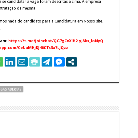
 se candidatar a vaga foram descritas a cima. A empresa
ontratação da mesma.
amos nada do candidato para a Candidatura em Nosso site.
_
ram:
https://t.me/joinchat/QG7gCxXlH2-yj8kx_loNyQ
sapp.com/CeUaMHjKJ46CTs3x7LJQzz
GAS ABERTAS