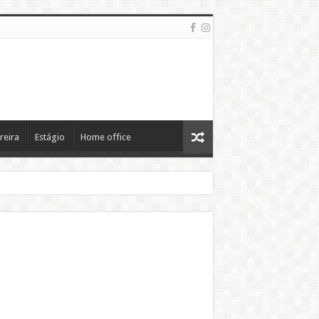
reira
Estágio
Home office