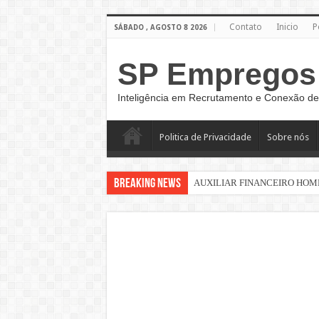
Contato
Inicio
P
SÁBADO , AGOSTO 8 2026
SP Empregos
Inteligência em Recrutamento e Conexão de
Politica de Privacidade
Sobre nós
Breaking News
AUXILIAR FINANCEIRO HOM
Vaga de Atendimento Home Offic
AUXILIAE DE MONTAGEM
Sinaleiro de Grua – São Paulo –
AUXILIAR DE LOGÍSTICA
AUXILIAR DE PRODUÇÃO CL