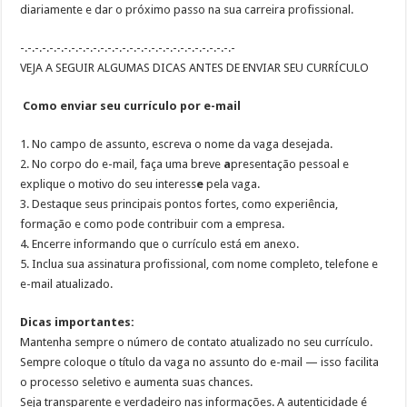
diariamente
e
dar o próximo passo na sua carreira profissional
.
-.-.-.-.-.-.-.-.-.-.-.-.-.-.-.-.-.-.-.-.-.-.-.-.-.-.-.-.-.-
VEJA A SEGUIR ALGUMAS DICAS ANTES DE ENVIAR SEU CURRÍCULO
Como enviar seu currículo por e-mail
1.
No campo de a
ssunto, escreva o nome da vaga desejada
.
2.
No corpo do e-mail, faça uma breve
a
presentação pessoal
e
explique o motivo do seu interess
e
pela vaga.
3.
Destaque seus
principais pontos fortes
, como experiência,
formação e como pode contribuir com a empresa.
4.
Encerre informando que o
currículo está em anexo
.
5.
Inclua sua
assinatura profissional
, com nome completo, telefone e
e-mail atualizado.
Dicas importantes:
Mantenha sempre o número de contato atualizado no seu currículo.
Sempre coloque o título da vaga no assunto do e-mail — isso facilita
o processo seletivo e aumenta suas chances.
Seja transparente e verdadeiro nas informações. A autenticidade é