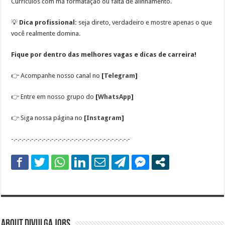
Currículos com má formatação ou falta de alinhamento.
💡
Dica profissional:
seja direto, verdadeiro e mostre apenas o que
você realmente domina.
Fique por dentro das melhores vagas e dicas de carreira!
👉
Acompanhe nosso canal no
[
Telegram
]
👉
Entre em nosso grupo do
[
WhatsApp
]
👉
Siga nossa página no
[
Instagram
]
-.-.-.-.-.-.-.-.-.-.-.-.-.-.-.-.-.-.-.-.-.-.-.-.-.-.-.-.-.-
About DIVULGA JOBS