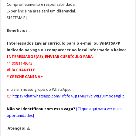
Comprometimento e responsabilidade;
Experiência na área será um diferencial.
SISTEMA PJ
Benefícios :
Interessados
Enviar currículo para o e-mail ou WHATSAPP
indicado na vaga ou comparecer ao local informado a baixo:
INTERESSADOS(AS), ENVIAR CURRÍCULO PARA:
11 99811-8643
Villa CHANELLE
* CRECHE CANINA •
Entre em nosso grupo do WhatsApp:
👉
https://chat.whatsapp.com/Hfcfq43JtTMKJYVcJWtEI9?mode=gi_t
Não se identificou com essa vaga?
[
Clique aqui para ver mais
oportunidades
]
Atenção!
⚠️