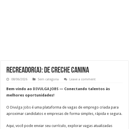
Ajudante de Cozinha –SP
Vaga de Vigilante Patrimonial – Osasco – SP – R$ 2.271,74 + 30%
RECEPCIONISTA DE CLÍNICA
CONSULTOR COMERCIAL
RECREADOR(A): DE CRECHE CANINA
08/06/2026
Sem categoria
Leave a comment
Bem-vindo ao
DIVULGA JOBS
— Conectando talentos às
melhores oportunidades!
O
Divulga Job
s
é uma plataforma de vagas de emprego criada para
aproximar candidatos e empresas de forma simples, rápida e segura.
Aqui, você pode
enviar seu currículo, explorar vagas atualizadas