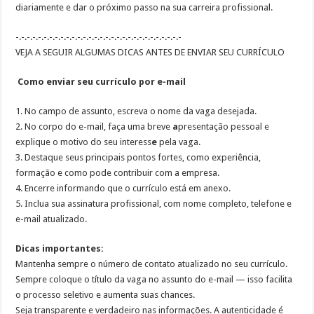
diariamente
e
dar o próximo passo na sua carreira profissional
.
-.-.-.-.-.-.-.-.-.-.-.-.-.-.-.-.-.-.-.-.-.-.-.-.-.-.-.-.-.-
VEJA A SEGUIR ALGUMAS DICAS ANTES DE ENVIAR SEU CURRÍCULO
Como enviar seu currículo por e-mail
1.
No campo de a
ssunto, escreva o nome da vaga desejada
.
2.
No corpo do e-mail, faça uma breve
a
presentação pessoal
e
explique o motivo do seu interess
e
pela vaga.
3.
Destaque seus
principais pontos fortes
, como experiência,
formação e como pode contribuir com a empresa.
4.
Encerre informando que o
currículo está em anexo
.
5.
Inclua sua
assinatura profissional
, com nome completo, telefone e
e-mail atualizado.
Dicas importantes:
Mantenha sempre o número de contato atualizado no seu currículo.
Sempre coloque o título da vaga no assunto do e-mail — isso facilita
o processo seletivo e aumenta suas chances.
Seja transparente e verdadeiro nas informações. A autenticidade é