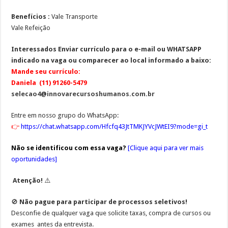
Benefícios :
Vale Transporte
Vale Refeição
Interessados
Enviar currículo para o e-mail ou WHATSAPP
indicado na vaga ou comparecer ao local informado a baixo:
Mande seu currículo:
Daniela (11) 91260-5479
selecao4@innovarecursoshumanos.com.br
Entre em nosso grupo do WhatsApp:
👉
https://chat.whatsapp.com/Hfcfq43JtTMKJYVcJWtEI9?mode=gi_t
Não se identificou com essa vaga?
[
Clique aqui para ver mais
oportunidades
]
Atenção!
⚠️
🚫
Não pague para participar de processos seletivos!
Desconfie de qualquer vaga que solicite
taxas, compra de cursos ou
exames
antes da entrevista.