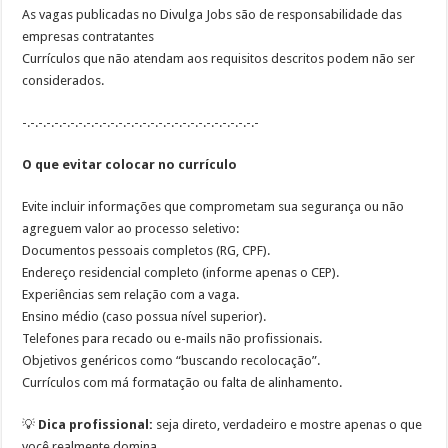
As vagas publicadas no Divulga Jobs são de responsabilidade das
empresas contratantes
Currículos que não atendam aos requisitos descritos podem não ser
considerados.
-.-.-.-.-.-.-.-.-.-.-.-.-.-.-.-.-.-.-.-.-.-.-.-.-.-.-.-.-.-
O que evitar colocar no currículo
Evite incluir informações que comprometam sua segurança ou não
agreguem valor ao processo seletivo:
Documentos pessoais completos (RG, CPF).
Endereço residencial completo (informe apenas o CEP).
Experiências sem relação com a vaga.
Ensino médio (caso possua nível superior).
Telefones para recado ou e-mails não profissionais.
Objetivos genéricos como “buscando recolocação”.
Currículos com má formatação ou falta de alinhamento.
💡
Dica profissional:
seja direto, verdadeiro e mostre apenas o que
você realmente domina.