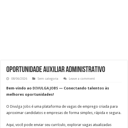
RECEPCIONISTA DE CLÍNICA
CONSULTOR COMERCIAL
OPERADOR DE LOJA – SAM’S CLUB
Vaga Atendente de Farmácia Carrefour : Inscreva-se
OPORTUNIDADE AUXILIAR ADMINISTRATIVO
08/06/2026
Sem categoria
Leave a comment
Bem-vindo ao
DIVULGA JOBS
— Conectando talentos às
melhores oportunidades!
O
Divulga Job
s
é uma plataforma de vagas de emprego criada para
aproximar candidatos e empresas de forma simples, rápida e segura.
Aqui, você pode
enviar seu currículo, explorar vagas atualizadas