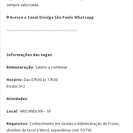
sempre valorizada.
🌐
Acesse o Canal Divulga São Paulo Whatsapp
-.-.-.-.-.-.-.-.-.-.-.-.-.-.-.-.-.-.-.-.-.-.-.-.-.-.-.-.-.-
Informações das vagas:
Remuneração:
Salário a combinar
Horário:
Das 07h30 às 17h30
Escala: 5×2
Atividades:
Local:
ARICANDUVA – SP
Requisitos:
Conhecimento em Gestão e Administração de Frotas,
domínio de Excel e Word, experiência com TOTVS