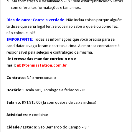
Má formatação e desalinhado – Ex.: sem estar “justificado”/ letras
com diferentes formatações e tamanhos.
Dica de ouro: Conte a verdade.
Não inclua coisas porque alguém
te disse que seria legal ter. Se você não sabe o que é ou como faz,
não coloque, ok?
IMPORTANTE:
Todas as informações que você precisa para se
candidatar a vaga foram descritas a cima. A empresa contratante é
responsável pela seleção e contratação da mesma.
Interessadas mandar currículo no e-
mail:
nb@tennisstation.com.br
Contrato:
Não mencionado
Horário:
Escala 6×1, Domingos e feriados 2×1
Salário:
R$1.915,00 (Já com quebra de caixa incluso)
Atividades:
A combinar
Cidade / Estado:
São Bernardo do Campo – SP