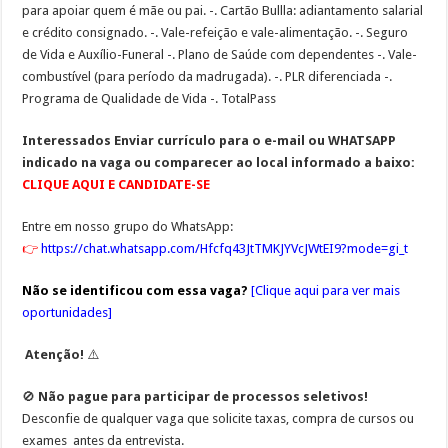
para apoiar quem é mãe ou pai. -. Cartão Bullla: adiantamento salarial
e crédito consignado. -. Vale-refeição e vale-alimentação. -. Seguro
de Vida e Auxílio-Funeral -. Plano de Saúde com dependentes -. Vale-
combustível (para período da madrugada). -. PLR diferenciada -.
Programa de Qualidade de Vida -. TotalPass
Interessados
Enviar currículo para o e-mail ou WHATSAPP
indicado na vaga ou comparecer ao local informado a baixo:
CLIQUE AQUI E CANDIDATE-SE
Entre em nosso grupo do WhatsApp:
👉
https://chat.whatsapp.com/Hfcfq43JtTMKJYVcJWtEI9?mode=gi_t
Não se identificou com essa vaga?
[
Clique aqui para ver mais
oportunidades
]
Atenção!
⚠️
🚫
Não pague para participar de processos seletivos!
Desconfie de qualquer vaga que solicite
taxas, compra de cursos ou
exames
antes da entrevista.