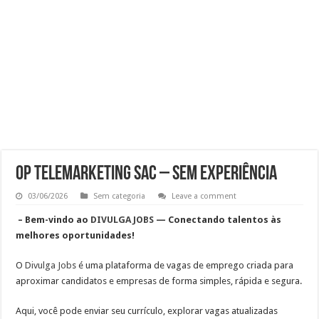
OPERADOR DE LOJA – SAM’S CLUB
Vaga Atendente de Farmácia Carrefour : Inscreva-se
Trabalho de Frentista em Santo André: Salário e Benefícios
Analista Administrativo Financeiro Pleno Home Office
Op Telemarketing Sac – Sem Experiência
03/06/2026
Sem categoria
Leave a comment
– Bem-vindo ao
DIVULGA JOBS
— Conectando talentos às
melhores oportunidades!
O
Divulga Job
s
é uma plataforma de vagas de emprego criada para
aproximar candidatos e empresas de forma simples, rápida e segura.
Aqui, você pode
enviar seu currículo, explorar vagas atualizadas