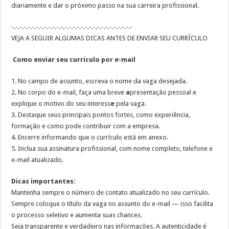
diariamente
e
dar o próximo passo na sua carreira profissional
.
-.-.-.-.-.-.-.-.-.-.-.-.-.-.-.-.-.-.-.-.-.-.-.-.-.-.-.-.-.-
VEJA A SEGUIR ALGUMAS DICAS ANTES DE ENVIAR SEU CURRÍCULO
Como enviar seu currículo por e-mail
1.
No campo de a
ssunto, escreva o nome da vaga desejada
.
2.
No corpo do e-mail, faça uma breve
a
presentação pessoal
e
explique o motivo do seu interess
e
pela vaga.
3.
Destaque seus
principais pontos fortes
, como experiência,
formação e como pode contribuir com a empresa.
4.
Encerre informando que o
currículo está em anexo
.
5.
Inclua sua
assinatura profissional
, com nome completo, telefone e
e-mail atualizado.
Dicas importantes:
Mantenha sempre o número de contato atualizado no seu currículo.
Sempre coloque o título da vaga no assunto do e-mail — isso facilita
o processo seletivo e aumenta suas chances.
Seja transparente e verdadeiro nas informações. A autenticidade é