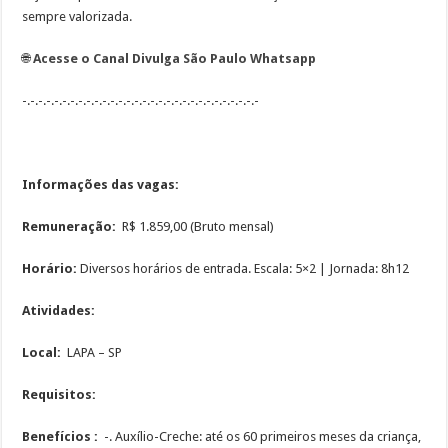
sempre valorizada.
🌐
Acesse o Canal Divulga São Paulo Whatsapp
-.-.-.-.-.-.-.-.-.-.-.-.-.-.-.-.-.-.-.-.-.-.-.-.-.-.-.-.-.-
Informações das vagas:
Remuneração:
R$ 1.859,00 (Bruto mensal)
Horário:
Diversos horários de entrada. Escala: 5×2 | Jornada: 8h12
Atividades:
Local:
LAPA – SP
Requisitos:
Benefícios :
-. Auxílio-Creche: até os 60 primeiros meses da criança,