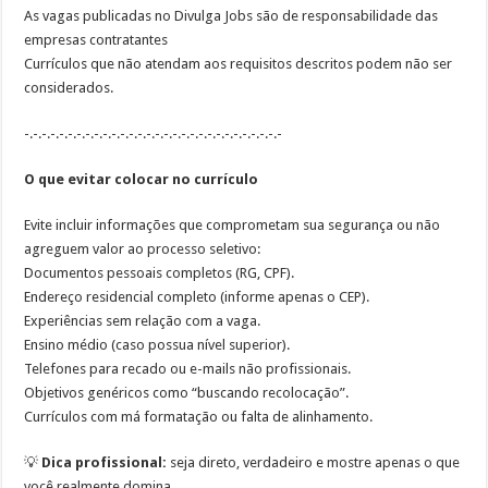
As vagas publicadas no Divulga Jobs são de responsabilidade das
empresas contratantes
Currículos que não atendam aos requisitos descritos podem não ser
considerados.
-.-.-.-.-.-.-.-.-.-.-.-.-.-.-.-.-.-.-.-.-.-.-.-.-.-.-.-.-.-
O que evitar colocar no currículo
Evite incluir informações que comprometam sua segurança ou não
agreguem valor ao processo seletivo:
Documentos pessoais completos (RG, CPF).
Endereço residencial completo (informe apenas o CEP).
Experiências sem relação com a vaga.
Ensino médio (caso possua nível superior).
Telefones para recado ou e-mails não profissionais.
Objetivos genéricos como “buscando recolocação”.
Currículos com má formatação ou falta de alinhamento.
💡
Dica profissional:
seja direto, verdadeiro e mostre apenas o que
você realmente domina.